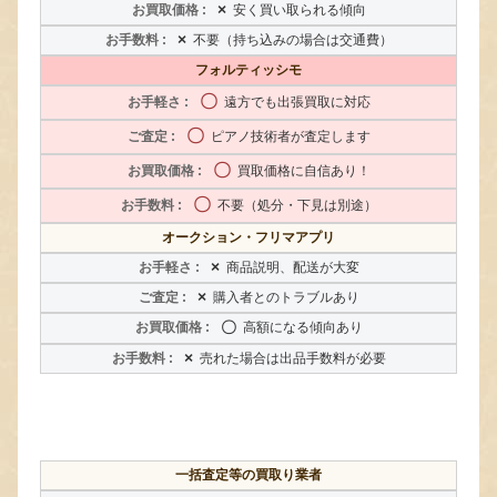
×
安く買い取られる傾向
×
不要（持ち込みの場合は交通費）
フォルティッシモ
〇
遠方でも出張買取に対応
〇
ピアノ技術者が査定します
〇
買取価格に自信あり！
〇
不要（処分・下見は別途）
オークション・フリマアプリ
×
商品説明、配送が大変
×
購入者とのトラブルあり
〇
高額になる傾向あり
×
売れた場合は出品手数料が必要
一括査定等の買取り業者