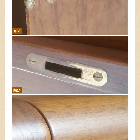
キズ
錆び