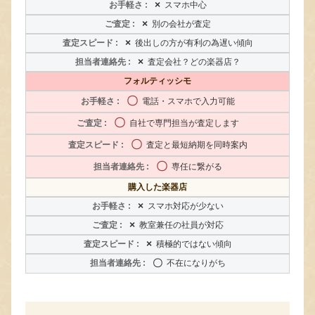
×
スマホ中心
×
別の会社が査定
×
後出しの方が有利の為遅い傾向
×
査定会社？どの楽器店？
フォルティッシモ
〇
電話・スマホで入力可能
〇
自社で専門担当が査定します
〇
査定と最短納期を同時案内
〇
専任に繋がる
購入した楽器店
×
スマホ対応が少ない
×
教室兼任の社員が対応
×
積極的ではない傾向
〇
不在になりがち