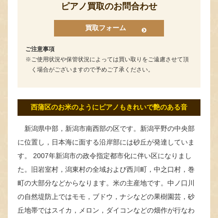
ピアノ買取のお問合わせ
買取フォーム
ご注意事項
ご使用状況や保管状況によっては買い取りをご遠慮させて頂
く場合がございますので予めご了承ください。
西蒲区のお米のようにピアノもきれいで艶のある音
新潟県中部，新潟市南西部の区です。新潟平野の中央部
に位置し，日本海に面する沿岸部には砂丘が発達していま
す。 2007年新潟市の政令指定都市化に伴い区になりまし
た。旧岩室村，潟東村の全域および西川町，中之口村，巻
町の大部分などからなります。米の主産地です。中ノ口川
の自然堤防上ではモモ，ブドウ，ナシなどの果樹園芸，砂
丘地帯ではスイカ，メロン，ダイコンなどの畑作が行なわ