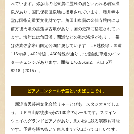
れています。弥彦山の北東麓に霊雁の湯といわれる岩室温
泉があり，国民保養温泉地に指定されています。種月寺本
堂は国指定重要文化財です。角田山東麓の金仙寺境内には
前方後円墳の菖蒲塚古墳があり，国の史跡に指定されてい
ます。海岸には角田浜，間瀬などの海水浴場があり，一帯
は佐渡弥彦米山国定公園に属しています。 JR越後線，国道
116号線，402号線，460号線が通り，北陸自動車道のイン
ターチェンジがあります。面積 176.55km2。人口 5万
8218（2015）。
ピアノコンクール予選といえばここです。
新潟市民芸術文化会館りゅーとぴあ スタジオＡでしょ
う。ＪＲ白山駅徒歩5分の130席のホールです。スタイン
ウェイのグランドピアノがあり、思い出に残る演奏も可能
です。予選を勝ち抜いて東京までがんばってほしいです。