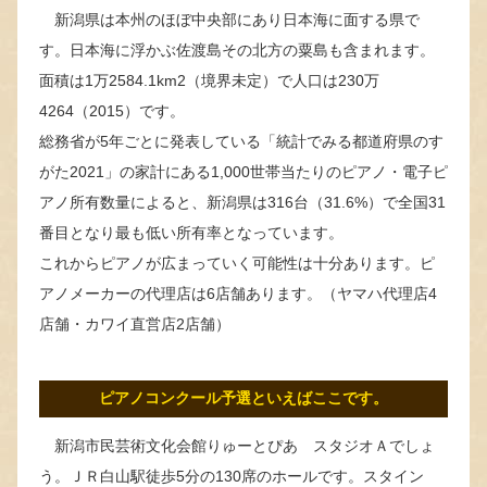
新潟県は本州のほぼ中央部にあり日本海に面する県で
す。日本海に浮かぶ佐渡島その北方の粟島も含まれます。
面積は1万2584.1km2（境界未定）で人口は230万
4264（2015）です。
総務省が5年ごとに発表している「統計でみる都道府県のす
がた2021」の家計にある1,000世帯当たりのピアノ・電子ピ
アノ所有数量によると、新潟県は316台（31.6%）で全国31
番目となり最も低い所有率となっています。
これからピアノが広まっていく可能性は十分あります。ピ
アノメーカーの代理店は6店舗あります。（ヤマハ代理店4
店舗・カワイ直営店2店舗）
ピアノコンクール予選といえばここです。
新潟市民芸術文化会館りゅーとぴあ スタジオＡでしょ
う。ＪＲ白山駅徒歩5分の130席のホールです。スタイン