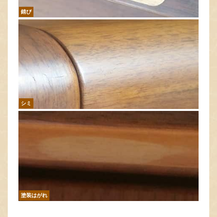
錆び
シミ
塗装はがれ