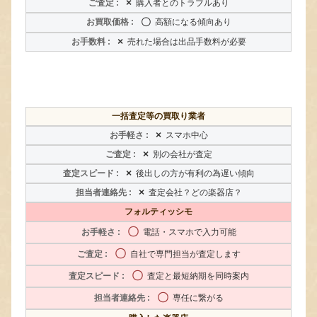
×
購入者とのトラブルあり
〇
高額になる傾向あり
×
売れた場合は出品手数料が必要
一括査定等の買取り業者
×
スマホ中心
×
別の会社が査定
×
後出しの方が有利の為遅い傾向
×
査定会社？どの楽器店？
フォルティッシモ
〇
電話・スマホで入力可能
〇
自社で専門担当が査定します
〇
査定と最短納期を同時案内
〇
専任に繋がる