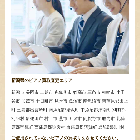
新潟県のピアノ買取査定エリア
新潟市 長岡市 上越市 糸魚川市 妙高市 三条市 柏崎市 小千
谷市 加茂市 十日町市 見附市 魚沼市 南魚沼市 南蒲原郡田上
町 三島郡出雲崎町 南魚沼郡湯沢町 中魚沼郡津南町 刈羽郡
刈羽村 新発田市 村上市 燕市 五泉市 阿賀野市 胎内市 北蒲
原郡聖籠町 西蒲原郡弥彦村 東蒲原郡阿賀町 岩船郡関川村
ご使用されていないピアノの買取りをさせてください。