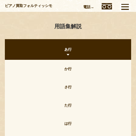
ピアノ買取フォルティッシモ
電話→
用語集解説
あ行
か行
さ行
た行
は行