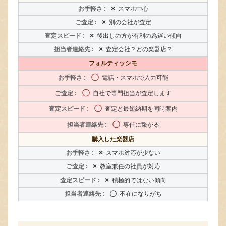
×
スマホ中心
×
別の会社が査定
×
後出しの方が有利の為遅い傾向
×
査定会社？どの楽器店？
フォルティッシモ
〇
電話・スマホで入力可能
〇
自社で専門担当が査定します
〇
査定と最短納期を同時案内
〇
専任に繋がる
購入した楽器店
×
スマホ対応が少ない
×
教室兼任の社員が対応
×
積極的ではない傾向
〇
不在になりがち