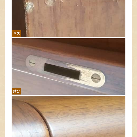
キズ
錆び