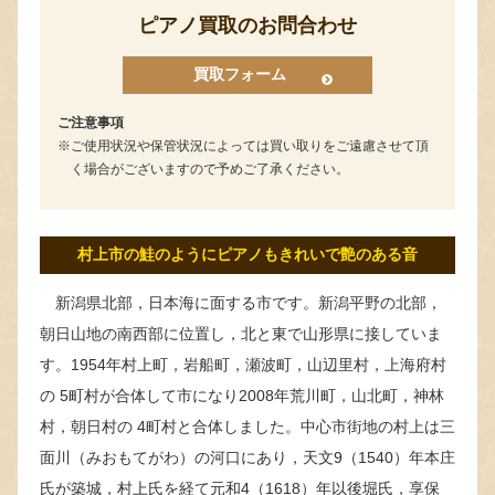
ピアノ買取のお問合わせ
買取フォーム
ご注意事項
ご使用状況や保管状況によっては買い取りをご遠慮させて頂
く場合がございますので予めご了承ください。
村上市の鮭のようにピアノもきれいで艶のある音
新潟県北部，日本海に面する市です。新潟平野の北部，
朝日山地の南西部に位置し，北と東で山形県に接していま
す。1954年村上町，岩船町，瀬波町，山辺里村，上海府村
の 5町村が合体して市になり2008年荒川町，山北町，神林
村，朝日村の 4町村と合体しました。中心市街地の村上は三
面川（みおもてがわ）の河口にあり，天文9（1540）年本庄
氏が築城，村上氏を経て元和4（1618）年以後堀氏，享保