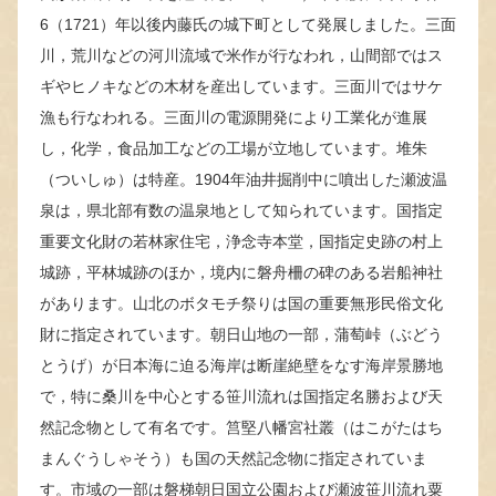
6（1721）年以後内藤氏の城下町として発展しました。三面
川，荒川などの河川流域で米作が行なわれ，山間部ではス
ギやヒノキなどの木材を産出しています。三面川ではサケ
漁も行なわれる。三面川の電源開発により工業化が進展
し，化学，食品加工などの工場が立地しています。堆朱
（ついしゅ）は特産。1904年油井掘削中に噴出した瀬波温
泉は，県北部有数の温泉地として知られています。国指定
重要文化財の若林家住宅，浄念寺本堂，国指定史跡の村上
城跡，平林城跡のほか，境内に磐舟柵の碑のある岩船神社
があります。山北のボタモチ祭りは国の重要無形民俗文化
財に指定されています。朝日山地の一部，蒲萄峠（ぶどう
とうげ）が日本海に迫る海岸は断崖絶壁をなす海岸景勝地
で，特に桑川を中心とする笹川流れは国指定名勝および天
然記念物として有名です。筥堅八幡宮社叢（はこがたはち
まんぐうしゃそう）も国の天然記念物に指定されていま
す。市域の一部は磐梯朝日国立公園および瀬波笹川流れ粟