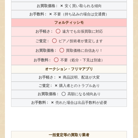
×
安く買い取られる傾向
×
不要（持ち込みの場合は交通費）
フォルティッシモ
〇
遠方でも出張買取に対応
〇
ピアノ技術者が査定します
〇
買取価格に自信あり！
〇
不要（処分・下見は別途）
オークション・フリマアプリ
×
商品説明、配送が大変
×
購入者とのトラブルあり
〇
高額になる傾向あり
×
売れた場合は出品手数料が必要
一括査定等の買取り業者