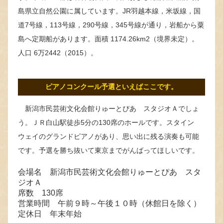
島県立自然公園に属しています。JR羽越本線，米坂線，国
道7号線，113号線，290号線，345号線が通り，岩船から粟
島へ定期船があります。面積 1174.26km2（境界未定）。
人口 6万2442（2015）。
ピアノコンクール予選といえばここです。
新潟市民芸術文化会館りゅーとぴあ スタジオＡでしょ
う。ＪＲ白山駅徒歩5分の130席のホールです。スタイン
ウェイのグランドピアノがあり、思い出に残る演奏も可能
です。予選を勝ち抜いて東京までがんばってほしいです。
会場名 新潟市民芸術文化会館りゅーとぴあ スタ
ジオＡ
席数 130席
営業時間 午前９時～午後１０時（休館日を除く）
定休日 年末年始