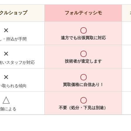
クルショップ
フォルティッシモ
×
〇
遠方でも出張買取に対応
し・持込が手間
×
〇
技術者が査定します
無いスタッフが対応
×
〇
買取価格に自信あり！
い取られる傾向
△
〇
不要（処分・下見は別途）
舗による