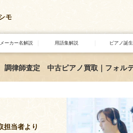
シモ
メーカー名解説
用語集解説
ピアノ誕生
 調律師査定 中古ピアノ買取｜フォル
取担当者より