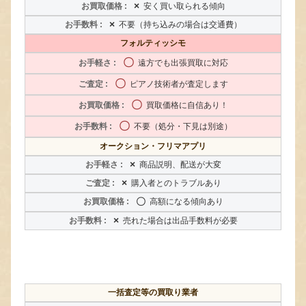
×
安く買い取られる傾向
×
不要（持ち込みの場合は交通費）
フォルティッシモ
〇
遠方でも出張買取に対応
〇
ピアノ技術者が査定します
〇
買取価格に自信あり！
〇
不要（処分・下見は別途）
オークション・フリマアプリ
×
商品説明、配送が大変
×
購入者とのトラブルあり
〇
高額になる傾向あり
×
売れた場合は出品手数料が必要
一括査定等の買取り業者