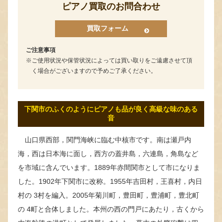
ピアノ買取のお問合わせ
買取フォーム
ご注意事項
ご使用状況や保管状況によっては買い取りをご遠慮させて頂
く場合がございますので予めご了承ください。
下関市のふくのようにピアノも品が良く高級な味のある
音
山口県西部，関門海峡に臨む中核市です。南は瀬戸内
海，西は日本海に面し，西方の蓋井島，六連島，角島など
を市域に含んでいます。1889年赤間関市として市になりま
した。1902年下関市に改称。1955年吉田村，王喜村，内日
村の 3村を編入。2005年菊川町，豊田町，豊浦町，豊北町
の 4町と合体しました。本州の西の門戸にあたり，古くから