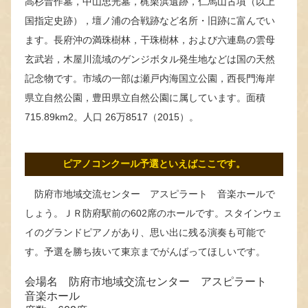
高杉晋作墓，中山忠光墓，梶栗浜遺跡，仁馬山古墳（以上
国指定史跡），壇ノ浦の合戦跡など名所・旧跡に富んでい
ます。長府沖の満珠樹林，干珠樹林，および六連島の雲母
玄武岩，木屋川流域のゲンジボタル発生地などは国の天然
記念物です。市域の一部は瀬戸内海国立公園，西長門海岸
県立自然公園，豊田県立自然公園に属しています。面積
715.89km2。人口 26万8517（2015）。
ピアノコンクール予選といえばここです。
防府市地域交流センター アスピラート 音楽ホールで
しょう。ＪＲ防府駅前の602席のホールです。スタインウェ
イのグランドピアノがあり、思い出に残る演奏も可能で
す。予選を勝ち抜いて東京までがんばってほしいです。
会場名 防府市地域交流センター アスピラート
音楽ホール