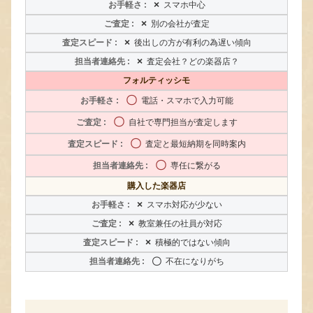
×
スマホ中心
×
別の会社が査定
×
後出しの方が有利の為遅い傾向
×
査定会社？どの楽器店？
フォルティッシモ
〇
電話・スマホで入力可能
〇
自社で専門担当が査定します
〇
査定と最短納期を同時案内
〇
専任に繋がる
購入した楽器店
×
スマホ対応が少ない
×
教室兼任の社員が対応
×
積極的ではない傾向
〇
不在になりがち