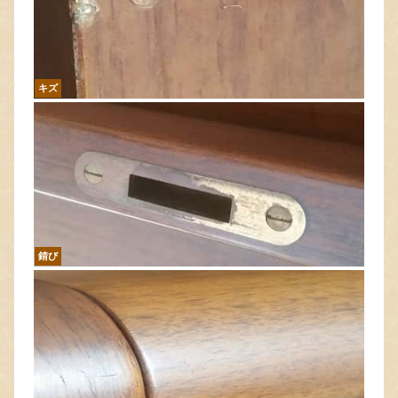
キズ
錆び