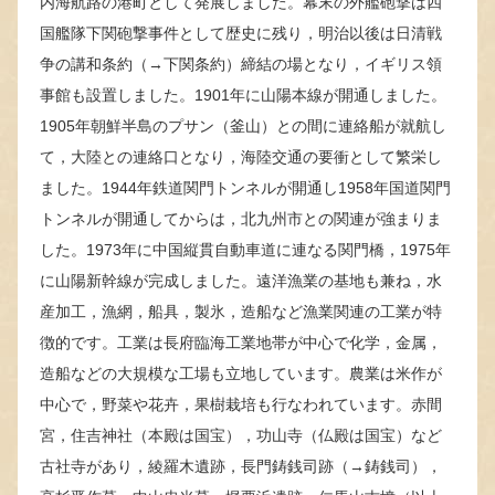
内海航路の港町として発展しました。幕末の外艦砲撃は四
国艦隊下関砲撃事件として歴史に残り，明治以後は日清戦
争の講和条約（→下関条約）締結の場となり，イギリス領
事館も設置しました。1901年に山陽本線が開通しました。
1905年朝鮮半島のプサン（釜山）との間に連絡船が就航し
て，大陸との連絡口となり，海陸交通の要衝として繁栄し
ました。1944年鉄道関門トンネルが開通し1958年国道関門
トンネルが開通してからは，北九州市との関連が強まりま
した。1973年に中国縦貫自動車道に連なる関門橋，1975年
に山陽新幹線が完成しました。遠洋漁業の基地も兼ね，水
産加工，漁網，船具，製氷，造船など漁業関連の工業が特
徴的です。工業は長府臨海工業地帯が中心で化学，金属，
造船などの大規模な工場も立地しています。農業は米作が
中心で，野菜や花卉，果樹栽培も行なわれています。赤間
宮，住吉神社（本殿は国宝），功山寺（仏殿は国宝）など
古社寺があり，綾羅木遺跡，長門鋳銭司跡（→鋳銭司），