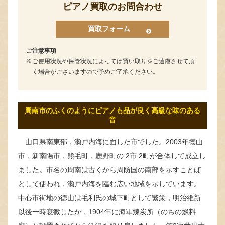
ピアノ買取のお問合わせ
買取フォーム
ご注意事項
ご使用状況や保管状況によっては買い取りをご遠慮させて頂
く場合がございますので予めご了承ください。
周南市のふくのようにピアノも品が良く高級な味のある
音
山口県南東部，瀬戸内海に面した市でした。2003年徳山
市，新南陽市，熊毛町，鹿野町の 2市 2町が合体して成立し
ました。市名の周南は古くから周防国の南部を示すことば
として使われ，瀬戸内海を臨む広い地域を示しています。
中心市街地の徳山は毛利氏の城下町として繁栄，明治維新
以後一時衰微したが，1904年に海軍煉炭所（のちの燃料