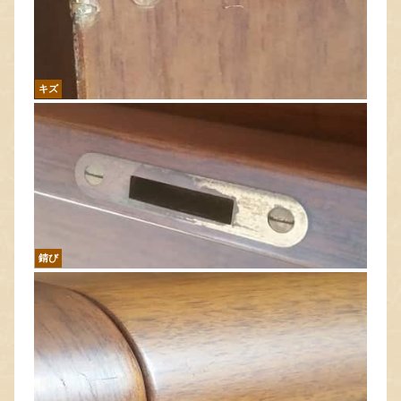
キズ
錆び