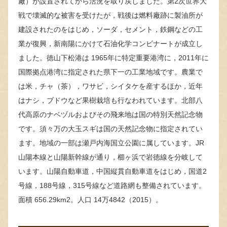
廠）が設置されてから活況を取り戻しました。第2次世界大
戦で壊滅的な被害を受けたが，戦後は燃料廠跡に製油所が
建設されたのをはじめ，ソーダ，セメント，鉄鋼などの工
業が復興，新南陽にかけて石油化学コンビナートが成立し
ました。徳山下松港は 1965年に特定重要港湾に，2011年に
国際拠点港湾に指定された県下一の工業地域です。農業で
は米，チャ（茶），ワサビ，シイタケを産するほか，近年
はナシ，ブドウなど果樹栽培も行なわれています。北部八
代高原のナベヅルおよびその飛来地は国の特別天然記念物
です。須々万の大玉スギは国の天然記念物に指定されてい
ます。地域の一部は瀬戸内海国立公園に属しています。JR
山陽本線と山陽新幹線が通り，櫛ヶ浜で岩徳線を分岐して
います。山陽自動車道，中国縦貫自動車道をはじめ，国道2
号線，188号線，315号線など道路網も整備されています。
面積 656.29km2。人口 14万4842（2015）。