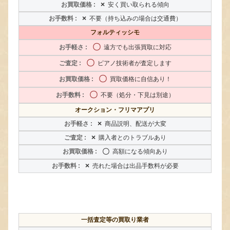
×
安く買い取られる傾向
×
不要（持ち込みの場合は交通費）
フォルティッシモ
〇
遠方でも出張買取に対応
〇
ピアノ技術者が査定します
〇
買取価格に自信あり！
〇
不要（処分・下見は別途）
オークション・フリマアプリ
×
商品説明、配送が大変
×
購入者とのトラブルあり
〇
高額になる傾向あり
×
売れた場合は出品手数料が必要
一括査定等の買取り業者