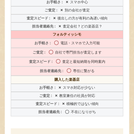
×
スマホ中心
×
別の会社が査定
×
後出しの方が有利の為遅い傾向
×
査定会社？どの楽器店？
フォルティッシモ
〇
電話・スマホで入力可能
〇
自社で専門担当が査定します
〇
査定と最短納期を同時案内
〇
専任に繋がる
購入した楽器店
×
スマホ対応が少ない
×
教室兼任の社員が対応
×
積極的ではない傾向
〇
不在になりがち