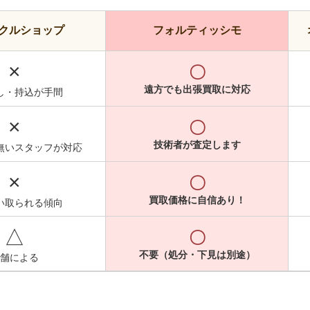
クルショップ
フォルティッシモ
×
〇
遠方でも出張買取に対応
し・持込が手間
×
〇
技術者が査定します
無いスタッフが対応
×
〇
買取価格に自信あり！
い取られる傾向
△
〇
不要（処分・下見は別途）
舗による