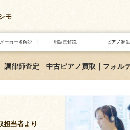
シモ
メーカー名解説
用語集解説
ピアノ誕生
 調律師査定 中古ピアノ買取｜フォル
取担当者より