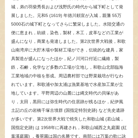
城，弟の羽柴秀長および浅野氏の時代から城下町として発
展しました。元和5 (1619) 年徳川頼宣が入城，親藩 55万
5000石の城下町となってさらに繁栄しました。水陸交通の
便に恵まれ，紡績，染色，製材，木工，皮革などの工業が
盛んになり，商業も発達しました。第2次世界大戦後，和歌
山南湾岸に大貯木場や製材工場ができ，伝統的な建具，家
具製造が盛んになったほか，紀ノ川河口付近に繊維，製
鉄，石鹸，化学など多数の工場が立地し，和歌山北部臨海
工業地域の中核を形成。周辺農村部では野菜栽培が行なわ
れています。和歌浦や加太浦は漁業基地で水産加工業が立
地しています。平野周辺の山麓には縄文時代の貝塚があ
り，太田，黒田には弥生時代の住居跡が残るほか，紀伊風
土記の丘の岩橋千塚古墳群 (国指定特別史跡) など先史遺跡
が多いです。第2次世界大戦で焼失した和歌山城 (若山城，
国指定史跡) は 1958年に再建され，和歌山城西之丸庭園 (紅
葉溪庭園) ，養翠園は国の名勝です。南部には万葉の歌に詠