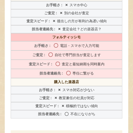
×
スマホ中心
×
別の会社が査定
×
後出しの方が有利の為遅い傾向
×
査定会社？どの楽器店？
フォルティッシモ
〇
電話・スマホで入力可能
〇
自社で専門担当が査定します
〇
査定と最短納期を同時案内
〇
専任に繋がる
購入した楽器店
×
スマホ対応が少ない
×
教室兼任の社員が対応
×
積極的ではない傾向
〇
不在になりがち