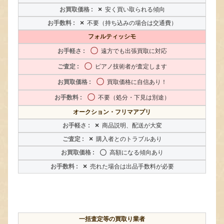
×
安く買い取られる傾向
×
不要（持ち込みの場合は交通費）
フォルティッシモ
〇
遠方でも出張買取に対応
〇
ピアノ技術者が査定します
〇
買取価格に自信あり！
〇
不要（処分・下見は別途）
オークション・フリマアプリ
×
商品説明、配送が大変
×
購入者とのトラブルあり
〇
高額になる傾向あり
×
売れた場合は出品手数料が必要
一括査定等の買取り業者