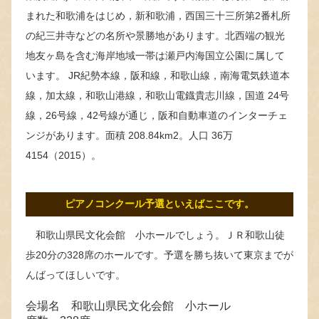
まれた和歌浦をはじめ，新和歌浦，西国三十三所第2番札所
の紀三井寺などの名所や景勝地があります。北西端の観光
地友ヶ島を含む海岸地域一帯は瀬戸内海国立公園に属して
います。 JR紀勢本線，阪和線，和歌山線，南海電気鉄道本
線，加太線，和歌山港線，和歌山電鐡貴志川線，国道 24号
線，26号線，42号線が通じ，阪和自動車道のインターチェ
ンジがあります。面積 208.84km2。人口 36万
4154（2015）。
ピアノコンクール予選といえばここです。
和歌山県民文化会館 小ホールでしょう。ＪＲ和歌山徒
歩20分の328席のホールです。予選を勝ち抜いて東京までが
んばってほしいです。
会場名 和歌山県民文化会館 小ホール