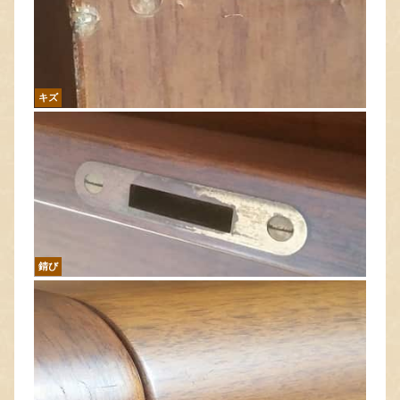
キズ
錆び