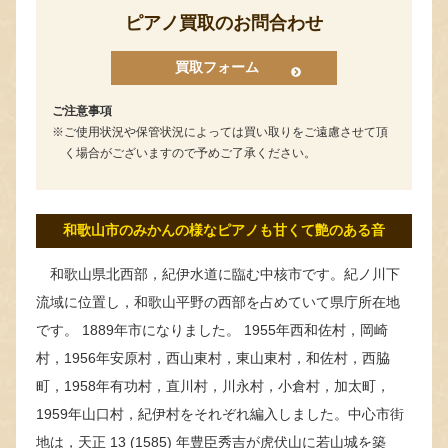
ピアノ買取のお問合わせ
買取フォーム
ご注意事項
ご使用状況や保管状況によっては買い取りをご遠慮させて頂
く場合がございますので予めご了承ください。
和歌山市のみかんの様なピアノも甘くて艶のある音
和歌山県北西部，紀伊水道に臨む中核市です。紀ノ川下
流域に位置し，和歌山平野の西部を占めていて県庁所在地
です。 1889年市になりました。 1955年西和佐村，岡崎
村，1956年安原村，西山東村，東山東村，和佐村，西脇
町，1958年有功村，直川村，川永村，小倉村，加太町，
1959年山口村，紀伊村をそれぞれ編入しました。中心市街
地は，天正 13 (1585) 年豊臣秀吉が虎伏山に若山城を築