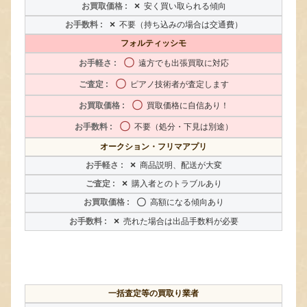
×
安く買い取られる傾向
×
不要（持ち込みの場合は交通費）
フォルティッシモ
〇
遠方でも出張買取に対応
〇
ピアノ技術者が査定します
〇
買取価格に自信あり！
〇
不要（処分・下見は別途）
オークション・フリマアプリ
×
商品説明、配送が大変
×
購入者とのトラブルあり
〇
高額になる傾向あり
×
売れた場合は出品手数料が必要
一括査定等の買取り業者