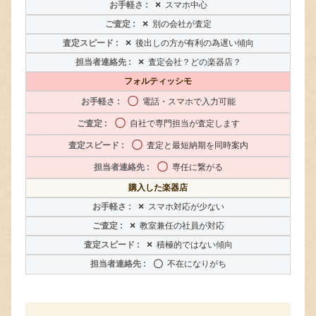
×
スマホ中心
×
別の会社が査定
×
後出しの方が有利の為遅い傾向
×
査定会社？どの楽器店？
フォルティッシモ
〇
電話・スマホで入力可能
〇
自社で専門担当が査定します
〇
査定と最短納期を同時案内
〇
専任に繋がる
購入した楽器店
×
スマホ対応が少ない
×
教室兼任の社員が対応
×
積極的ではない傾向
〇
不在になりがち