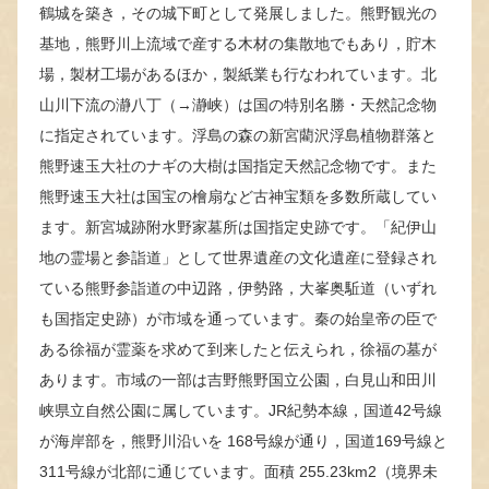
鶴城を築き，その城下町として発展しました。熊野観光の
基地，熊野川上流域で産する木材の集散地でもあり，貯木
場，製材工場があるほか，製紙業も行なわれています。北
山川下流の瀞八丁（→瀞峡）は国の特別名勝・天然記念物
に指定されています。浮島の森の新宮藺沢浮島植物群落と
熊野速玉大社のナギの大樹は国指定天然記念物です。また
熊野速玉大社は国宝の檜扇など古神宝類を多数所蔵してい
ます。新宮城跡附水野家墓所は国指定史跡です。「紀伊山
地の霊場と参詣道」として世界遺産の文化遺産に登録され
ている熊野参詣道の中辺路，伊勢路，大峯奥駈道（いずれ
も国指定史跡）が市域を通っています。秦の始皇帝の臣で
ある徐福が霊薬を求めて到来したと伝えられ，徐福の墓が
あります。市域の一部は吉野熊野国立公園，白見山和田川
峡県立自然公園に属しています。JR紀勢本線，国道42号線
が海岸部を，熊野川沿いを 168号線が通り，国道169号線と
311号線が北部に通じています。面積 255.23km2（境界未