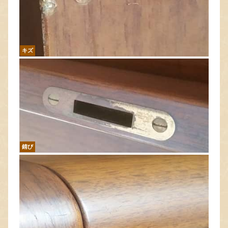
キズ
錆び