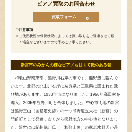
ピアノ買取のお問合わせ
買取フォーム
ご注意事項
ご使用状況や保管状況によっては買い取りをご遠慮させて頂
く場合がございますので予めご了承ください。
新宮市のみかんの様なピアノも甘くて艶のある音
和歌山県南東部，熊野川右岸の市です。熊野灘に臨んで
います。北部の北山川右岸に奈良県と三重県に囲まれた飛
び地があります。1933年市になりました。1956年高田村を
編入。2005年熊野川町と合体しました。中心市街地の新宮
は熊野三山（国指定史跡）の一つ熊野速玉大社（新宮）の
門前町として発達，古くから熊野地方の中心地となりまし
た。近世には紀州徳川氏（→和歌山藩）の家老水野氏が丹