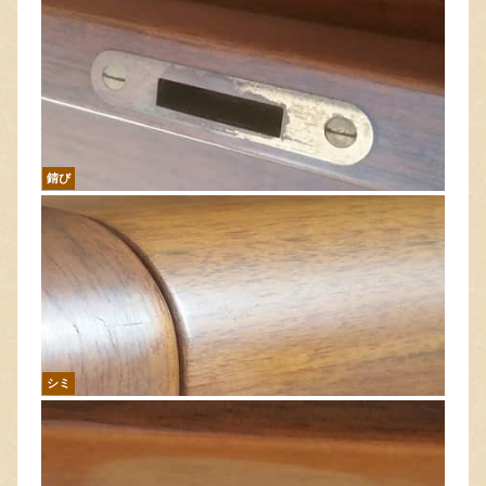
錆び
シミ