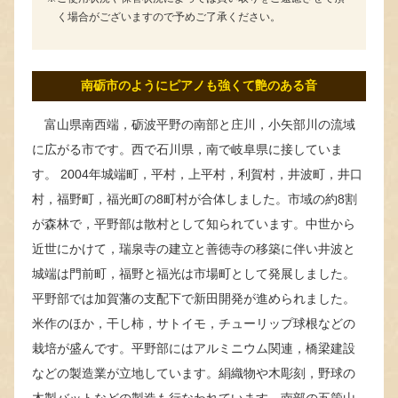
く場合がございますので予めご了承ください。
南砺市のようにピアノも強くて艶のある音
富山県南西端，砺波平野の南部と庄川，小矢部川の流域
に広がる市です。西で石川県，南で岐阜県に接していま
す。 2004年城端町，平村，上平村，利賀村，井波町，井口
村，福野町，福光町の8町村が合体しました。市域の約8割
が森林で，平野部は散村として知られています。中世から
近世にかけて，瑞泉寺の建立と善徳寺の移築に伴い井波と
城端は門前町，福野と福光は市場町として発展しました。
平野部では加賀藩の支配下で新田開発が進められました。
米作のほか，干し柿，サトイモ，チューリップ球根などの
栽培が盛んです。平野部にはアルミニウム関連，橋梁建設
などの製造業が立地しています。絹織物や木彫刻，野球の
木製バットなどの製造も行なわれています。南部の五箇山