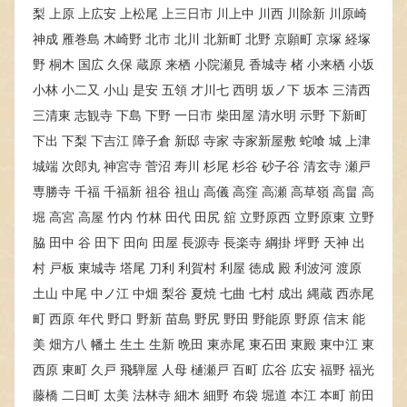
梨 上原 上広安 上松尾 上三日市 川上中 川西 川除新 川原崎
神成 雁巻島 木崎野 北市 北川 北新町 北野 京願町 京塚 経塚
野 桐木 国広 久保 蔵原 来栖 小院瀬見 香城寺 楮 小来栖 小坂
小林 小二又 小山 是安 五領 才川七 西明 坂ノ下 坂本 三清西
三清東 志観寺 下島 下野 一日市 柴田屋 清水明 示野 下新町
下出 下梨 下吉江 障子倉 新邸 寺家 寺家新屋敷 蛇喰 城 上津
城端 次郎丸 神宮寺 菅沼 寿川 杉尾 杉谷 砂子谷 清玄寺 瀬戸
専勝寺 千福 千福新 祖谷 祖山 高儀 高窪 高瀬 高草嶺 高畠 高
堀 高宮 高屋 竹内 竹林 田代 田尻 舘 立野原西 立野原東 立野
脇 田中 谷 田下 田向 田屋 長源寺 長楽寺 綱掛 坪野 天神 出
村 戸板 東城寺 塔尾 刀利 利賀村 利屋 徳成 殿 利波河 渡原
土山 中尾 中ノ江 中畑 梨谷 夏焼 七曲 七村 成出 縄蔵 西赤尾
町 西原 年代 野口 野新 苗島 野尻 野田 野能原 野原 信末 能
美 畑方八 幡土 生土 生新 晩田 東赤尾 東石田 東殿 東中江 東
西原 東町 久戸 飛騨屋 人母 樋瀬戸 百町 広谷 広安 福野 福光
藤橋 二日町 太美 法林寺 細木 細野 布袋 堀道 本江 本町 前田