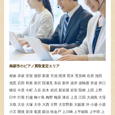
南砺市のピアノ買取査定エリア
相倉 赤坂 安室 遊部 新屋 天池 雨潜 荒木 荒見崎 在房 池田
池尻 石田 和泉 泉沢 院瀬見 糸谷 新井 波井 波軸屋 井波 井口
猪谷 今里 今町 入谷 岩木 岩武 新岩屋 岩安 院林 上田 上野
臼中 打尾 打越 梅ケ島 梅野 梅原 漆谷 上見 江田 大崩島 大窪
大島 大谷 大塚 大寺 大西 大野 大宮野新 大鋸屋 沖 小瀬 小原
小又 開発 皆葎 篭渡 鍛治 桂金戸 上川崎 上平細島 上中田 上