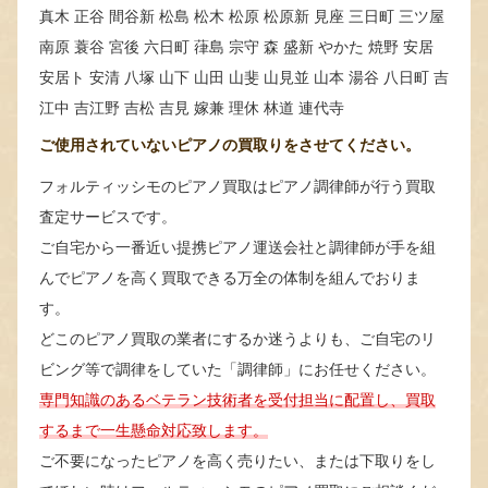
真木 正谷 間谷新 松島 松木 松原 松原新 見座 三日町 三ツ屋
南原 蓑谷 宮後 六日町 葎島 宗守 森 盛新 やかた 焼野 安居
安居ト 安清 八塚 山下 山田 山斐 山見並 山本 湯谷 八日町 吉
江中 吉江野 吉松 吉見 嫁兼 理休 林道 連代寺
ご使用されていないピアノの買取りをさせてください。
フォルティッシモのピアノ買取はピアノ調律師が行う買取
査定サービスです。
ご自宅から一番近い提携ピアノ運送会社と調律師が手を組
んでピアノを高く買取できる万全の体制を組んでおりま
す。
どこのピアノ買取の業者にするか迷うよりも、ご自宅のリ
ビング等で調律をしていた「調律師」にお任せください。
専門知識のあるベテラン技術者を受付担当に配置し、買取
するまで一生懸命対応致します。
ご不要になったピアノを高く売りたい、または下取りをし