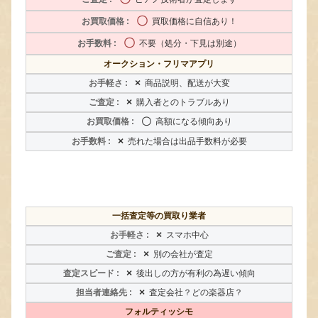
〇
買取価格に自信あり！
〇
不要（処分・下見は別途）
オークション・フリマアプリ
×
商品説明、配送が大変
×
購入者とのトラブルあり
〇
高額になる傾向あり
×
売れた場合は出品手数料が必要
一括査定等の買取り業者
×
スマホ中心
×
別の会社が査定
×
後出しの方が有利の為遅い傾向
×
査定会社？どの楽器店？
フォルティッシモ