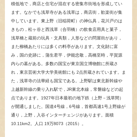
積低地で，商店と住宅が混在する密集市街地を形成してい
ます。なかでも浅草寺がある浅草は，商店街，歓楽街が集
中しています。東上野（旧稲荷町）の神仏具，花川戸のは
きもの，松ヶ谷と西浅草（合羽橋）の飲食店用具と菓子，
浅草橋と蔵前の玩具・文具類，人形などの問屋街があり，
また柳橋あたりには多くの料亭があります。文化財に富
み，国の史跡に，蒲生君平，伊能忠敬，高橋至時，平賀源
内らの墓がある。多数の国宝が東京国立博物館に所蔵さ
れ，東京芸術大学大学美術館にも 2点所蔵されています。ま
た，浅草寺の法華経も国宝である。上野駅は東北新幹線や
上越新幹線の乗り入れ駅で，JR東北本線，常磐線などの起
点であります。1927年日本最初の地下鉄（上野－浅草間）
が開通しました。国道4号線，6号線，首都高速1号上野線が
通り，上野，入谷インターチェンジがあります。面積
10.11km2。人口 19万8073（2015）。