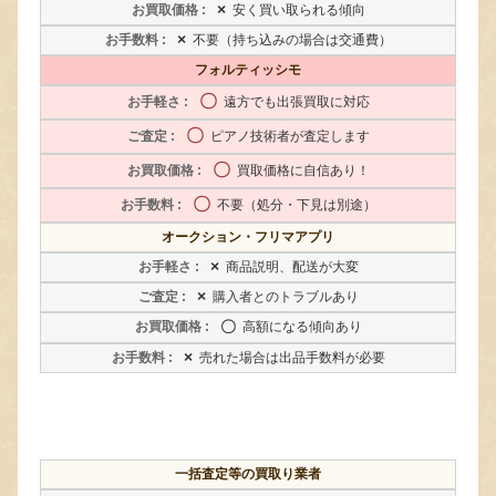
×
安く買い取られる傾向
×
不要（持ち込みの場合は交通費）
フォルティッシモ
〇
遠方でも出張買取に対応
〇
ピアノ技術者が査定します
〇
買取価格に自信あり！
〇
不要（処分・下見は別途）
オークション・フリマアプリ
×
商品説明、配送が大変
×
購入者とのトラブルあり
〇
高額になる傾向あり
×
売れた場合は出品手数料が必要
一括査定等の買取り業者