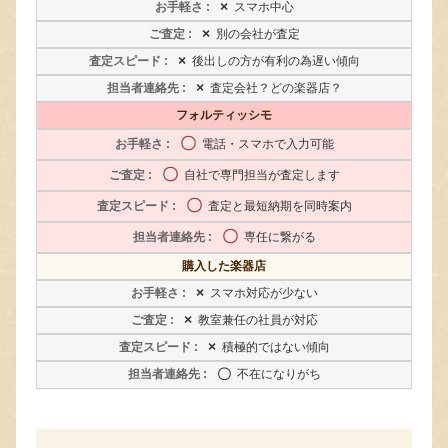
×
スマホ中心
×
別の会社が査定
×
後出しの方が有利の為遅い傾向
×
査定会社？どの楽器店？
フォルティッシモ
〇
電話・スマホで入力可能
〇
自社で専門担当が査定します
〇
査定と最短納期を同時案内
〇
専任に繋がる
購入した楽器店
×
スマホ対応が少ない
×
教室兼任の社員が対応
×
積極的ではない傾向
〇
不在になりがち