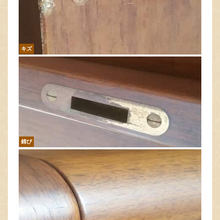
キズ
錆び