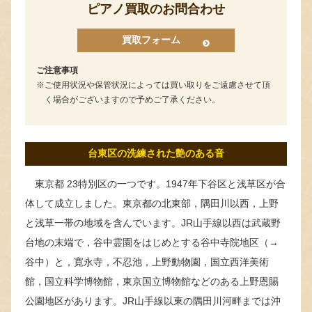
ピアノ買取のお問合わせ
買取フォーム
ご注意事項
ご使用状況や保管状況によっては買い取りをご遠慮させて頂
く場合がございますので予めご了承ください。
台東区の洗練された艶のある音
東京都 23特別区の一つです。1947年下谷区と浅草区が合
体して成立しました。東京都の北東部，隅田川以西，上野
と浅草一帯の地域を含んでいます。JR山手線以西は武蔵野
台地の末端で，谷中霊園をはじめとする谷中寺院地区（→
谷中）と，寛永寺，不忍池，上野動物園，国立西洋美術
館，国立科学博物館，東京国立博物館などのある上野恩賜
公園地区があります。JR山手線以東の隅田川河畔までは沖