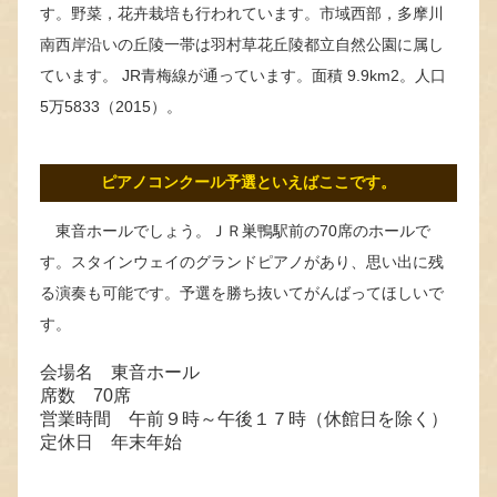
す。野菜，花卉栽培も行われています。市域西部，多摩川
南西岸沿いの丘陵一帯は羽村草花丘陵都立自然公園に属し
ています。 JR青梅線が通っています。面積 9.9km2。人口
5万5833（2015）。
ピアノコンクール予選といえばここです。
東音ホールでしょう。ＪＲ巣鴨駅前の70席のホールで
す。スタインウェイのグランドピアノがあり、思い出に残
る演奏も可能です。予選を勝ち抜いてがんばってほしいで
す。
会場名 東音ホール
席数 70席
営業時間 午前９時～午後１７時（休館日を除く）
定休日 年末年始