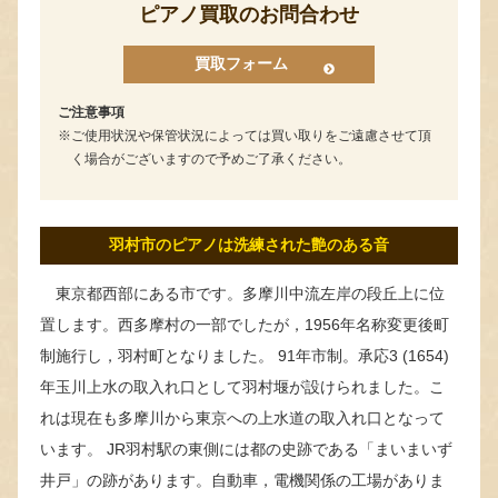
ピアノ買取のお問合わせ
買取フォーム
ご注意事項
ご使用状況や保管状況によっては買い取りをご遠慮させて頂
く場合がございますので予めご了承ください。
羽村市のピアノは洗練された艶のある音
東京都西部にある市です。多摩川中流左岸の段丘上に位
置します。西多摩村の一部でしたが，1956年名称変更後町
制施行し，羽村町となりました。 91年市制。承応3 (1654)
年玉川上水の取入れ口として羽村堰が設けられました。こ
れは現在も多摩川から東京への上水道の取入れ口となって
います。 JR羽村駅の東側には都の史跡である「まいまいず
井戸」の跡があります。自動車，電機関係の工場がありま