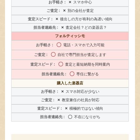
×
スマホ中心
×
別の会社が査定
×
後出しの方が有利の為遅い傾向
×
査定会社？どの楽器店？
フォルティッシモ
〇
電話・スマホで入力可能
〇
自社で専門担当が査定します
〇
査定と最短納期を同時案内
〇
専任に繋がる
購入した楽器店
×
スマホ対応が少ない
×
教室兼任の社員が対応
×
積極的ではない傾向
〇
不在になりがち