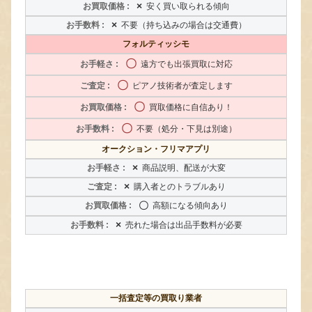
×
安く買い取られる傾向
×
不要（持ち込みの場合は交通費）
フォルティッシモ
〇
遠方でも出張買取に対応
〇
ピアノ技術者が査定します
〇
買取価格に自信あり！
〇
不要（処分・下見は別途）
オークション・フリマアプリ
×
商品説明、配送が大変
×
購入者とのトラブルあり
〇
高額になる傾向あり
×
売れた場合は出品手数料が必要
一括査定等の買取り業者