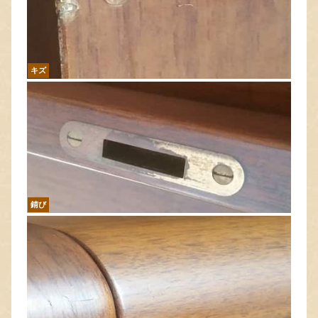
キズ
錆び