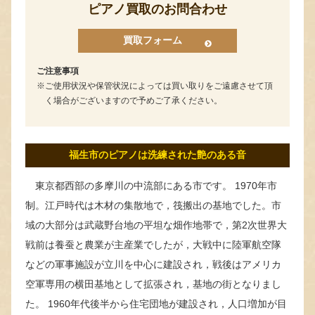
ピアノ買取のお問合わせ
買取フォーム
ご注意事項
ご使用状況や保管状況によっては買い取りをご遠慮させて頂
く場合がございますので予めご了承ください。
福生市のピアノは洗練された艶のある音
東京都西部の多摩川の中流部にある市です。 1970年市
制。江戸時代は木材の集散地で，筏搬出の基地でした。市
域の大部分は武蔵野台地の平坦な畑作地帯で，第2次世界大
戦前は養蚕と農業が主産業でしたが，大戦中に陸軍航空隊
などの軍事施設が立川を中心に建設され，戦後はアメリカ
空軍専用の横田基地として拡張され，基地の街となりまし
た。 1960年代後半から住宅団地が建設され，人口増加が目