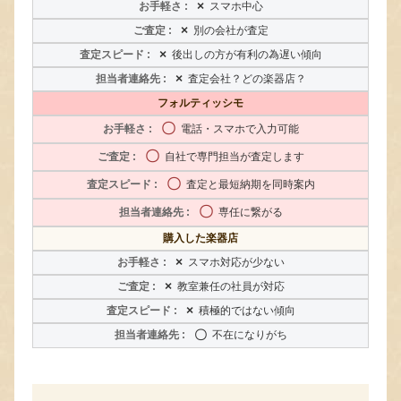
×
スマホ中心
×
別の会社が査定
×
後出しの方が有利の為遅い傾向
×
査定会社？どの楽器店？
フォルティッシモ
〇
電話・スマホで入力可能
〇
自社で専門担当が査定します
〇
査定と最短納期を同時案内
〇
専任に繋がる
購入した楽器店
×
スマホ対応が少ない
×
教室兼任の社員が対応
×
積極的ではない傾向
〇
不在になりがち