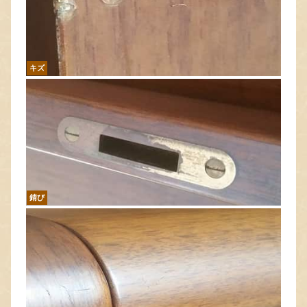
キズ
錆び