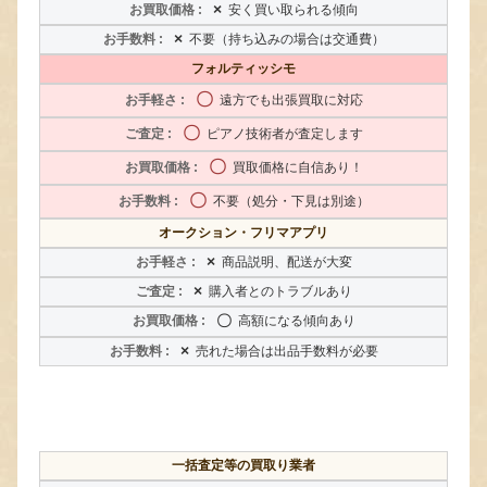
×
安く買い取られる傾向
×
不要（持ち込みの場合は交通費）
フォルティッシモ
〇
遠方でも出張買取に対応
〇
ピアノ技術者が査定します
〇
買取価格に自信あり！
〇
不要（処分・下見は別途）
オークション・フリマアプリ
×
商品説明、配送が大変
×
購入者とのトラブルあり
〇
高額になる傾向あり
×
売れた場合は出品手数料が必要
一括査定等の買取り業者