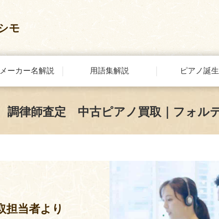
シモ
メーカー名解説
用語集解説
ピアノ誕生
 調律師査定 中古ピアノ買取｜フォル
取担当者より