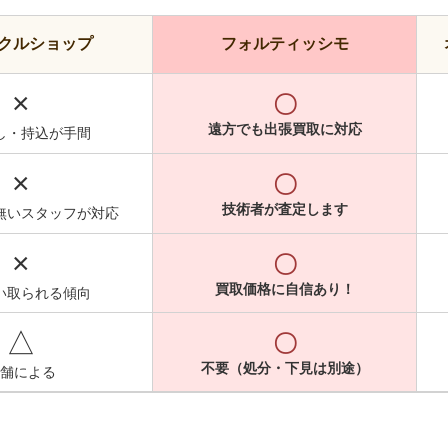
クルショップ
フォルティッシモ
×
〇
遠方でも出張買取に対応
し・持込が手間
×
〇
技術者が査定します
無いスタッフが対応
×
〇
買取価格に自信あり！
い取られる傾向
△
〇
不要（処分・下見は別途）
舗による