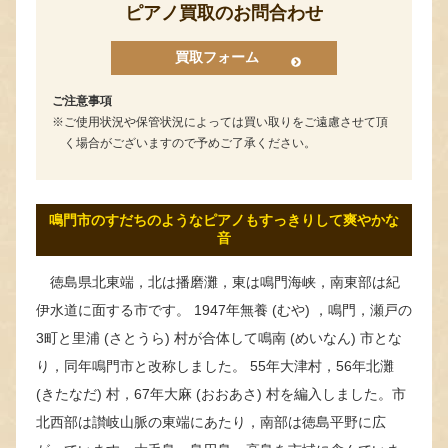
ピアノ買取のお問合わせ
買取フォーム
ご注意事項
ご使用状況や保管状況によっては買い取りをご遠慮させて頂
く場合がございますので予めご了承ください。
鳴門市のすだちのようなピアノもすっきりして爽やかな
音
徳島県北東端，北は播磨灘，東は鳴門海峡，南東部は紀
伊水道に面する市です。 1947年無養 (むや) ，鳴門，瀬戸の
3町と里浦 (さとうら) 村が合体して鳴南 (めいなん) 市とな
り，同年鳴門市と改称しました。 55年大津村，56年北灘
(きたなだ) 村，67年大麻 (おおあさ) 村を編入しました。市
北西部は讃岐山脈の東端にあたり，南部は徳島平野に広