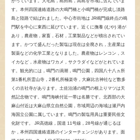
がっています。大毛島，島田島，高島を市域に含んでいま
す。本州四国連絡道路の大鳴門橋と小鳴門橋が完成し淡路
島と陸路で結ばれました。中心市街地は JR鳴門線終点の鳴
門駅を中心に東西に延びています。近くに撫養 (むや) 港が
あり，農産物，家畜，石材，工業製品などが積出されてい
ます。かつて盛んだった製塩は現在は全廃され，主産業は
製薬などの化学工業となりました。農産物はレンコン，ス
イカなど，水産物はワカメ，サクラダイなどがとれていま
す。観光的には，鳴門の渦潮，鳴門公園，四国八十八ヵ所
第1番札所霊山寺，2番札所極楽寺，大麻比古神社など数多
くの古社寺があります。土佐泊浦の鳴門の根上りマツは天
然記念物です。鳴門海峡付近一帯は名勝です。北西部の大
麻山付近は大麻山県立自然公園，市域周辺の海域は瀬戸内
海国立公園に属しています。鳴門の製塩用具は重要民俗文
化財です。 JR高徳線，国道 11号線，28号線が通じるほ
か，本州四国連絡道路のインターチェンジがあります。面