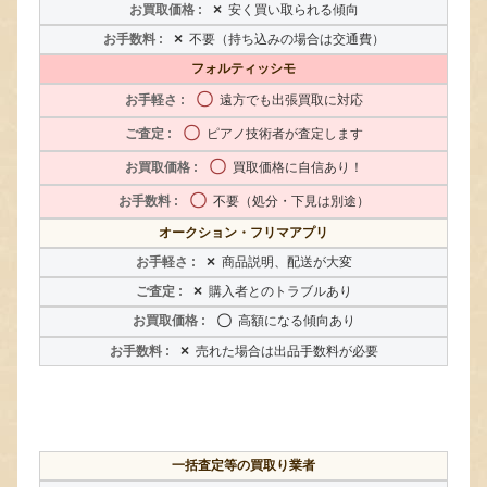
×
安く買い取られる傾向
×
不要（持ち込みの場合は交通費）
フォルティッシモ
〇
遠方でも出張買取に対応
〇
ピアノ技術者が査定します
〇
買取価格に自信あり！
〇
不要（処分・下見は別途）
オークション・フリマアプリ
×
商品説明、配送が大変
×
購入者とのトラブルあり
〇
高額になる傾向あり
×
売れた場合は出品手数料が必要
一括査定等の買取り業者