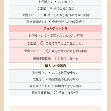
×
スマホ中心
×
別の会社が査定
×
後出しの方が有利の為遅い傾向
×
査定会社？どの楽器店？
フォルティッシモ
〇
電話・スマホで入力可能
〇
自社で専門担当が査定します
〇
査定と最短納期を同時案内
〇
専任に繋がる
購入した楽器店
×
スマホ対応が少ない
×
教室兼任の社員が対応
×
積極的ではない傾向
〇
不在になりがち