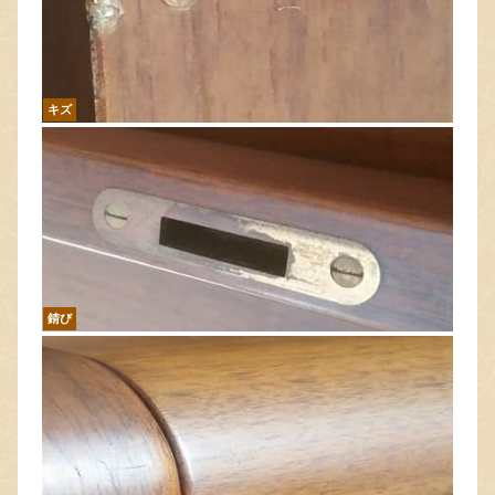
キズ
錆び