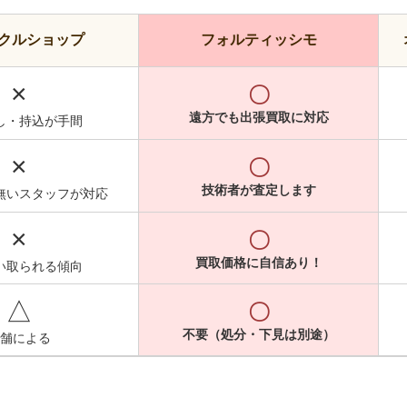
クルショップ
フォルティッシモ
×
〇
遠方でも出張買取に対応
し・持込が手間
×
〇
技術者が査定します
無いスタッフが対応
×
〇
買取価格に自信あり！
い取られる傾向
△
〇
不要（処分・下見は別途）
舗による