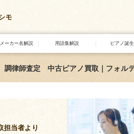
シモ
メーカー名解説
用語集解説
ピアノ誕生
 調律師査定 中古ピアノ買取｜フォル
取担当者より