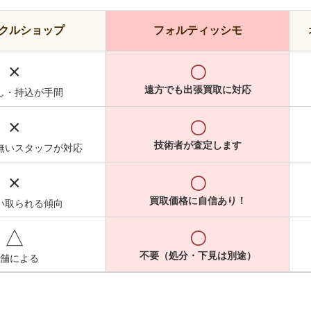
クルショップ
フォルティッシモ
×
〇
遠方でも出張買取に対応
し・持込が手間
×
〇
技術者が査定します
無いスタッフが対応
×
〇
買取価格に自信あり！
い取られる傾向
△
〇
不要（処分・下見は別途）
舗による