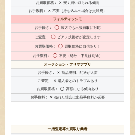
×
安く買い取られる傾向
×
不要（持ち込みの場合は交通費）
フォルティッシモ
〇
遠方でも出張買取に対応
〇
ピアノ技術者が査定します
〇
買取価格に自信あり！
〇
不要（処分・下見は別途）
オークション・フリマアプリ
×
商品説明、配送が大変
×
購入者とのトラブルあり
〇
高額になる傾向あり
×
売れた場合は出品手数料が必要
一括査定等の買取り業者