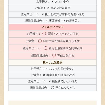
×
スマホ中心
×
別の会社が査定
×
後出しの方が有利の為遅い傾向
×
査定会社？どの楽器店？
フォルティッシモ
〇
電話・スマホで入力可能
〇
自社で専門担当が査定します
〇
査定と最短納期を同時案内
〇
専任に繋がる
購入した楽器店
×
スマホ対応が少ない
×
教室兼任の社員が対応
×
積極的ではない傾向
〇
不在になりがち