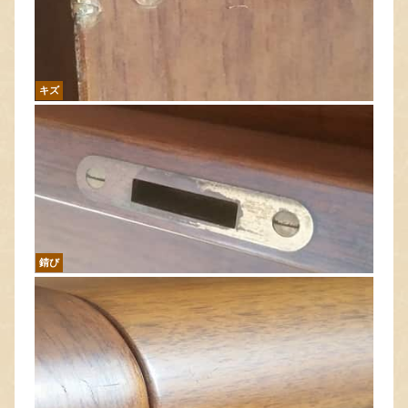
キズ
錆び