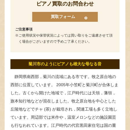
ピアノ買取のお問合わせ
買取フォーム
ご注意事項
ご使用状況や保管状況によっては買い取りをご遠慮させて頂
く場合がございますので予めご了承ください。
菊川市のようにピアノも雄大な母なる音
静岡県南西部，菊川の流域にある市です。牧之原台地の
西部に位置しています。 2005年小笠町と菊川町が合体しま
した。古くから開けた地域で，江戸時代には天領，藩領，
旗本知行地などが混在しました。牧之原台地を中心とした
丘陵地などでチャ (茶) が栽培され，関連工場も多く立地し
ています。周辺部では米作や，温室メロンなどの施設園芸
も行なわれています。江戸時代の代官黒田家住宅は国の重