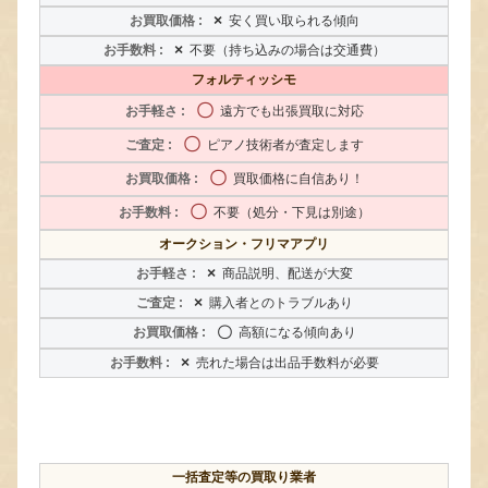
×
安く買い取られる傾向
×
不要（持ち込みの場合は交通費）
フォルティッシモ
〇
遠方でも出張買取に対応
〇
ピアノ技術者が査定します
〇
買取価格に自信あり！
〇
不要（処分・下見は別途）
オークション・フリマアプリ
×
商品説明、配送が大変
×
購入者とのトラブルあり
〇
高額になる傾向あり
×
売れた場合は出品手数料が必要
一括査定等の買取り業者