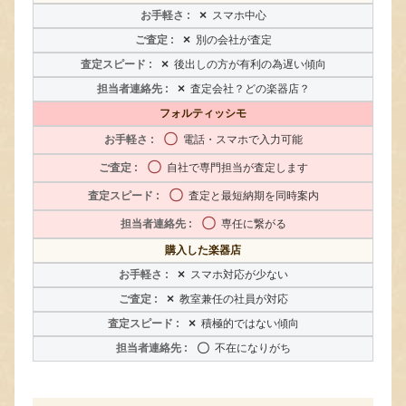
×
スマホ中心
×
別の会社が査定
×
後出しの方が有利の為遅い傾向
×
査定会社？どの楽器店？
フォルティッシモ
〇
電話・スマホで入力可能
〇
自社で専門担当が査定します
〇
査定と最短納期を同時案内
〇
専任に繋がる
購入した楽器店
×
スマホ対応が少ない
×
教室兼任の社員が対応
×
積極的ではない傾向
〇
不在になりがち