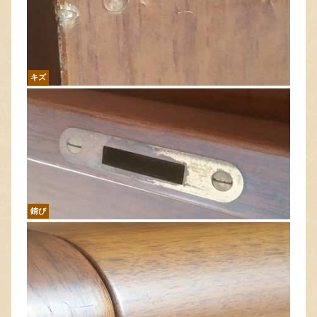
キズ
錆び