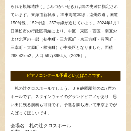
られる蜆塚遺跡 (しじみづかいせき) は国の史跡に指定され
ています。東海道新幹線，JR東海道本線，遠州鉄道，国道
150号線，152号線，257号線が通じています。2024年1月1
日浜松市の行政区再編により、中区・東区・西区・南区お
よび北区の一部（初生町・三方原町・東三方町・豊岡町・
三幸町・大原町・根洗町）が中央区となりました。面積
268.42km2。人口 59万3954人（2025）。
ピアノコンクール予選といえばここです。
札の辻クロスホールでしょう。ＪＲ静岡駅前の217席の
ホールです。スタインウェイのグランドピアノがあり、思
い出に残る演奏も可能です。予選を勝ち抜いて東京までが
んばってほしいです。
会場名 札の辻クロスホール