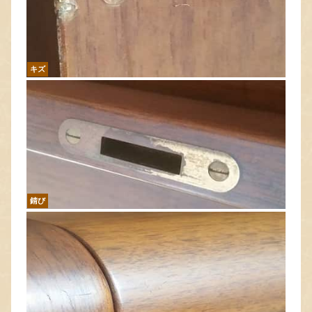
キズ
錆び