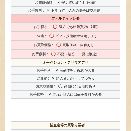
×
安く買い取られる傾向
×
不要（持ち込みの場合は交通費）
フォルティッシモ
〇
遠方でも出張買取に対応
〇
ピアノ技術者が査定します
〇
買取価格に自信あり！
〇
不要（処分・下見は別途）
オークション・フリマアプリ
×
商品説明、配送が大変
×
購入者とのトラブルあり
〇
高額になる傾向あり
×
売れた場合は出品手数料が必要
一括査定等の買取り業者