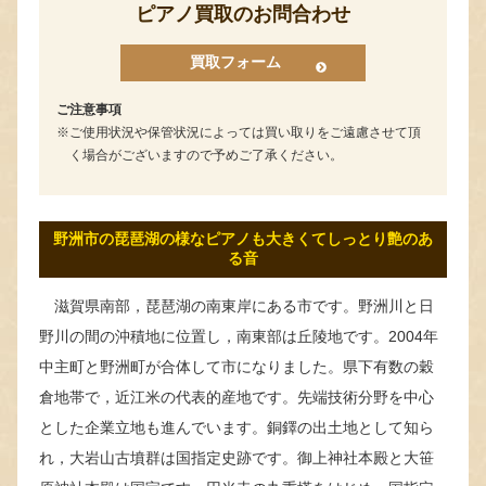
ピアノ買取のお問合わせ
買取フォーム
ご注意事項
ご使用状況や保管状況によっては買い取りをご遠慮させて頂
く場合がございますので予めご了承ください。
野洲市の琵琶湖の様なピアノも大きくてしっとり艶のあ
る音
滋賀県南部，琵琶湖の南東岸にある市です。野洲川と日
野川の間の沖積地に位置し，南東部は丘陵地です。2004年
中主町と野洲町が合体して市になりました。県下有数の穀
倉地帯で，近江米の代表的産地です。先端技術分野を中心
とした企業立地も進んでいます。銅鐸の出土地として知ら
れ，大岩山古墳群は国指定史跡です。御上神社本殿と大笹