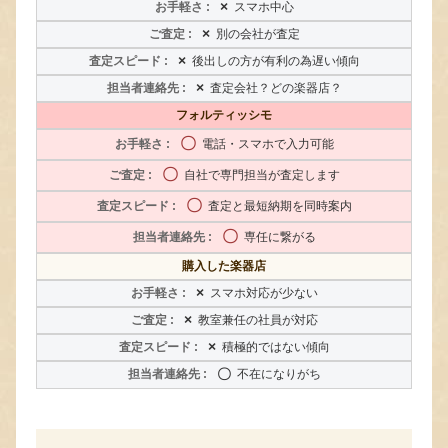
×
スマホ中心
×
別の会社が査定
×
後出しの方が有利の為遅い傾向
×
査定会社？どの楽器店？
フォルティッシモ
〇
電話・スマホで入力可能
〇
自社で専門担当が査定します
〇
査定と最短納期を同時案内
〇
専任に繋がる
購入した楽器店
×
スマホ対応が少ない
×
教室兼任の社員が対応
×
積極的ではない傾向
〇
不在になりがち