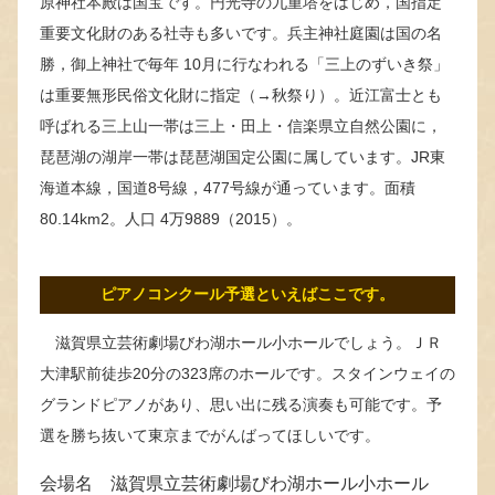
原神社本殿は国宝です。円光寺の九重塔をはじめ，国指定
重要文化財のある社寺も多いです。兵主神社庭園は国の名
勝，御上神社で毎年 10月に行なわれる「三上のずいき祭」
は重要無形民俗文化財に指定（→秋祭り）。近江富士とも
呼ばれる三上山一帯は三上・田上・信楽県立自然公園に，
琵琶湖の湖岸一帯は琵琶湖国定公園に属しています。JR東
海道本線，国道8号線，477号線が通っています。面積
80.14km2。人口 4万9889（2015）。
ピアノコンクール予選といえばここです。
滋賀県立芸術劇場びわ湖ホール小ホールでしょう。ＪＲ
大津駅前徒歩20分の323席のホールです。スタインウェイの
グランドピアノがあり、思い出に残る演奏も可能です。予
選を勝ち抜いて東京までがんばってほしいです。
会場名 滋賀県立芸術劇場びわ湖ホール小ホール