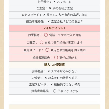
×
スマホ中心
×
別の会社が査定
×
後出しの方が有利の為遅い傾向
×
査定会社？どの楽器店？
フォルティッシモ
〇
電話・スマホで入力可能
〇
自社で専門担当が査定します
〇
査定と最短納期を同時案内
〇
専任に繋がる
購入した楽器店
×
スマホ対応が少ない
×
教室兼任の社員が対応
×
積極的ではない傾向
〇
不在になりがち