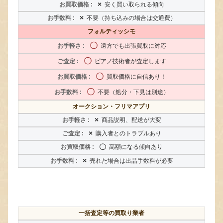
×
安く買い取られる傾向
×
不要（持ち込みの場合は交通費）
フォルティッシモ
〇
遠方でも出張買取に対応
〇
ピアノ技術者が査定します
〇
買取価格に自信あり！
〇
不要（処分・下見は別途）
オークション・フリマアプリ
×
商品説明、配送が大変
×
購入者とのトラブルあり
〇
高額になる傾向あり
×
売れた場合は出品手数料が必要
一括査定等の買取り業者