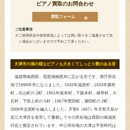
ピアノ買取のお問合わせ
買取フォーム
ご注意事項
ご使用状況や保管状況によっては買い取りをご遠慮させて頂
く場合がございますので予めご了承ください。
大津市の湖の様なピアノも大きくてしっとり艶のある音
滋賀県南西部，琵琶湖南西岸に広がる市です。県庁所在
地で1898年市になりました。1932年滋賀村，1933年膳所
町，石山町の 2町，1951年坂本村，下阪本村，雄琴村，大
石村，下田上村の 5村，1967年堅田町，瀬田町の 2町，
2006年志賀町を編入しました。天智6（667）年天智天皇が
近江大津宮を造営して遷都してその所在地は西部の南滋賀
付近と推定されています。中心市街地の大津は平安時代は