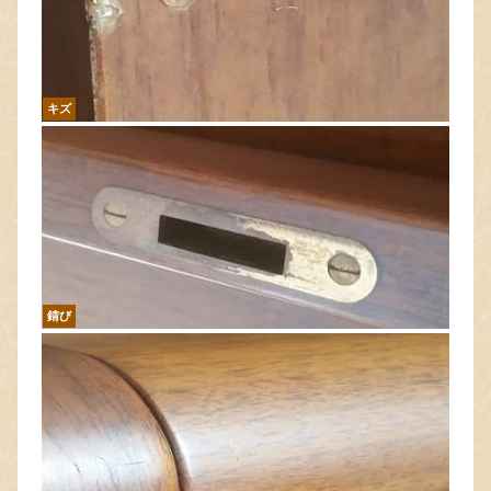
キズ
錆び