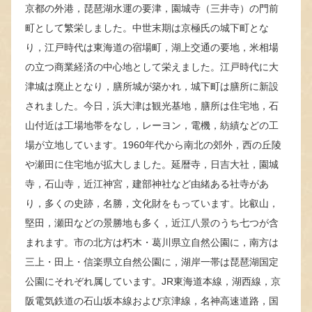
京都の外港，琵琶湖水運の要津，園城寺（三井寺）の門前
町として繁栄しました。中世末期は京極氏の城下町とな
り，江戸時代は東海道の宿場町，湖上交通の要地，米相場
の立つ商業経済の中心地として栄えました。江戸時代に大
津城は廃止となり，膳所城が築かれ，城下町は膳所に新設
されました。今日，浜大津は観光基地，膳所は住宅地，石
山付近は工場地帯をなし，レーヨン，電機，紡績などの工
場が立地しています。1960年代から南北の郊外，西の丘陵
や瀬田に住宅地が拡大しました。延暦寺，日吉大社，園城
寺，石山寺，近江神宮，建部神社など由緒ある社寺があ
り，多くの史跡，名勝，文化財をもっています。比叡山，
堅田，瀬田などの景勝地も多く，近江八景のうち七つが含
まれます。市の北方は朽木・葛川県立自然公園に，南方は
三上・田上・信楽県立自然公園に，湖岸一帯は琵琶湖国定
公園にそれぞれ属しています。JR東海道本線，湖西線，京
阪電気鉄道の石山坂本線および京津線，名神高速道路，国