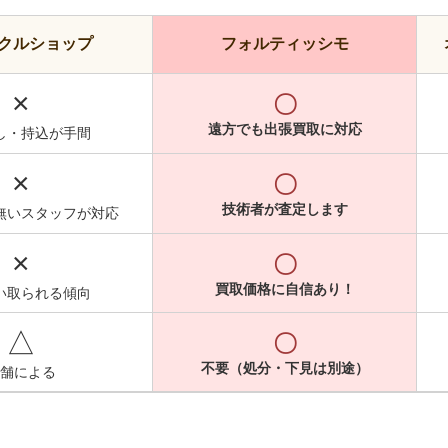
クルショップ
フォルティッシモ
×
〇
遠方でも出張買取に対応
し・持込が手間
×
〇
技術者が査定します
無いスタッフが対応
×
〇
買取価格に自信あり！
い取られる傾向
△
〇
不要（処分・下見は別途）
舗による