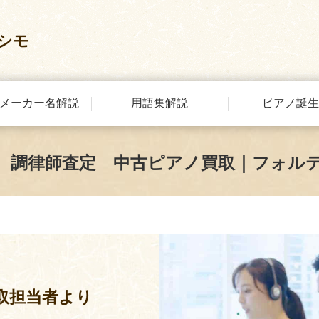
シモ
メーカー名解説
用語集解説
ピアノ誕生
 調律師査定 中古ピアノ買取｜フォル
取担当者より