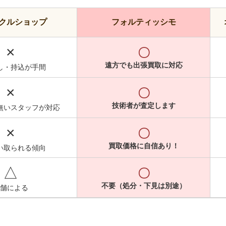
クルショップ
フォルティッシモ
×
〇
遠方でも出張買取に対応
し・持込が手間
×
〇
技術者が査定します
無いスタッフが対応
×
〇
買取価格に自信あり！
い取られる傾向
△
〇
不要（処分・下見は別途）
舗による