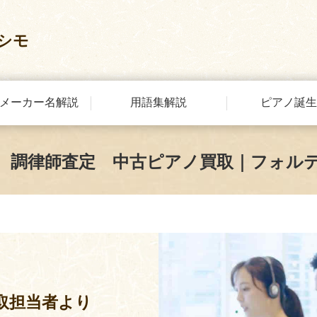
シモ
メーカー名解説
用語集解説
ピアノ誕生
 調律師査定 中古ピアノ買取｜フォル
取担当者より