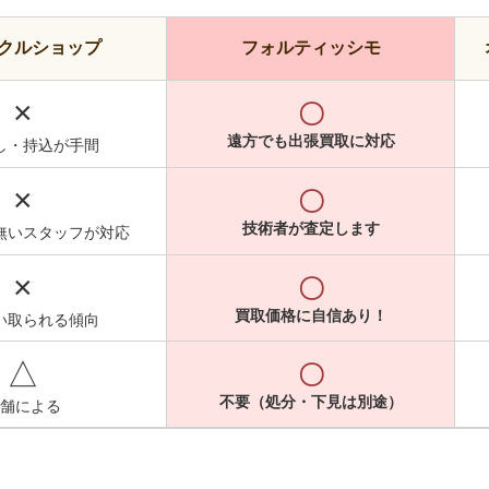
クルショップ
フォルティッシモ
×
〇
遠方でも出張買取に対応
し・持込が手間
×
〇
技術者が査定します
無いスタッフが対応
×
〇
買取価格に自信あり！
い取られる傾向
△
〇
不要（処分・下見は別途）
舗による