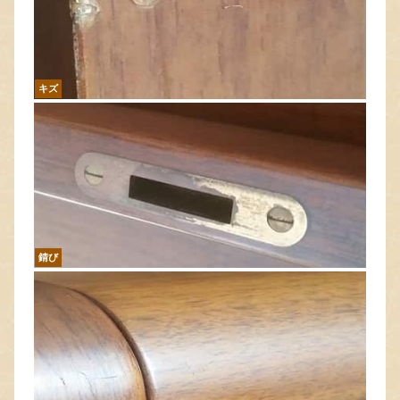
キズ
錆び