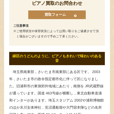
ピアノ買取のお問合わせ
買取フォーム
ご注意事項
ご使用状況や保管状況によっては買い取りをご遠慮させて頂
く場合がございますので予めご了承ください。
緑区のうどんのように、ピアノもきれいで味わいのある
音
埼玉県南東部，さいたま市南東部にある区です。 2003
年，さいたま市の政令指定都市化に伴って区になりまし
た。旧浦和市の東側郊外地域にあたり，南側を JR武蔵野線
が通っています。国道 463号線が横断し，東北自動車道浦
和インターがあります。埼玉スタジアム 2002や浦和博物館
のほか氷川女体神社，見沼通船堀や大門宿本陣などの名所