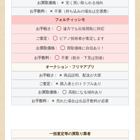
×
安く買い取られる傾向
×
不要（持ち込みの場合は交通費）
フォルティッシモ
〇
遠方でも出張買取に対応
〇
ピアノ技術者が査定します
〇
買取価格に自信あり！
〇
不要（処分・下見は別途）
オークション・フリマアプリ
×
商品説明、配送が大変
×
購入者とのトラブルあり
〇
高額になる傾向あり
×
売れた場合は出品手数料が必要
一括査定等の買取り業者