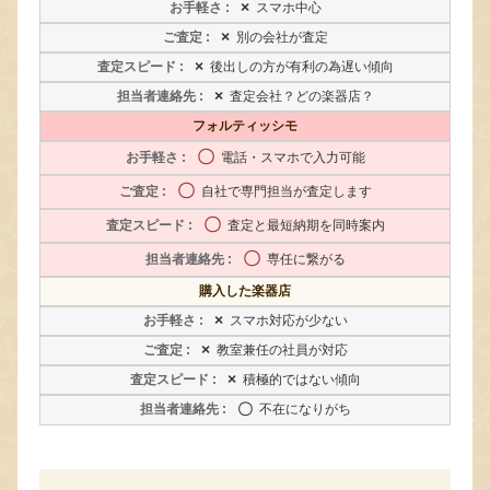
×
スマホ中心
×
別の会社が査定
×
後出しの方が有利の為遅い傾向
×
査定会社？どの楽器店？
フォルティッシモ
〇
電話・スマホで入力可能
〇
自社で専門担当が査定します
〇
査定と最短納期を同時案内
〇
専任に繋がる
購入した楽器店
×
スマホ対応が少ない
×
教室兼任の社員が対応
×
積極的ではない傾向
〇
不在になりがち