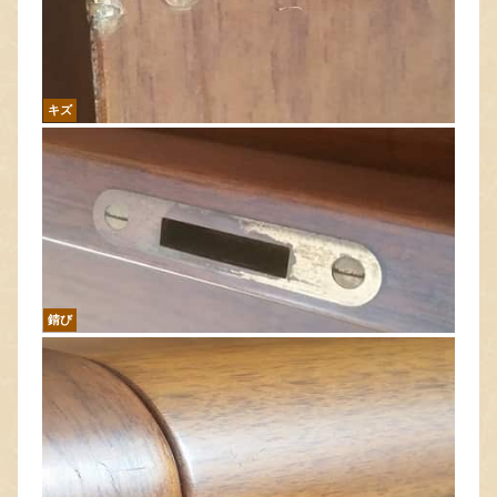
キズ
錆び