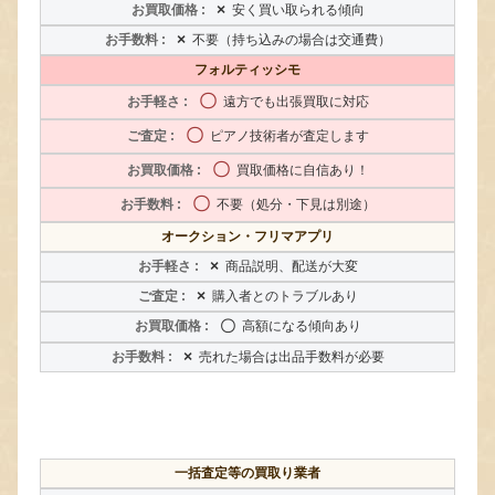
×
安く買い取られる傾向
×
不要（持ち込みの場合は交通費）
フォルティッシモ
〇
遠方でも出張買取に対応
〇
ピアノ技術者が査定します
〇
買取価格に自信あり！
〇
不要（処分・下見は別途）
オークション・フリマアプリ
×
商品説明、配送が大変
×
購入者とのトラブルあり
〇
高額になる傾向あり
×
売れた場合は出品手数料が必要
一括査定等の買取り業者