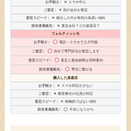
×
スマホ中心
×
別の会社が査定
×
後出しの方が有利の為遅い傾向
×
査定会社？どの楽器店？
フォルティッシモ
〇
電話・スマホで入力可能
〇
自社で専門担当が査定します
〇
査定と最短納期を同時案内
〇
専任に繋がる
購入した楽器店
×
スマホ対応が少ない
×
教室兼任の社員が対応
×
積極的ではない傾向
〇
不在になりがち