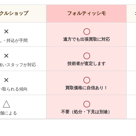
クルショップ
フォルティッシモ
×
〇
遠方でも出張買取に対応
し・持込が手間
×
〇
技術者が査定します
無いスタッフが対応
×
〇
買取価格に自信あり！
い取られる傾向
△
〇
不要（処分・下見は別途）
舗による