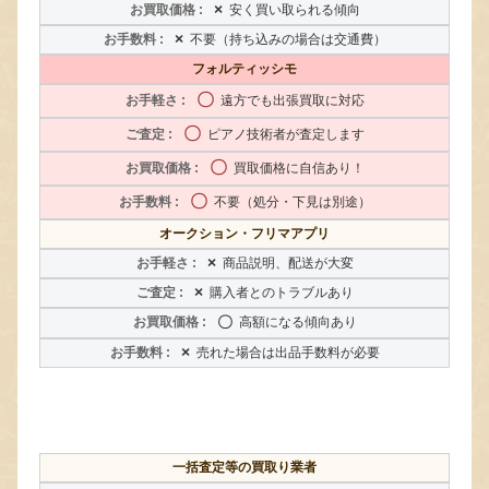
×
安く買い取られる傾向
×
不要（持ち込みの場合は交通費）
フォルティッシモ
〇
遠方でも出張買取に対応
〇
ピアノ技術者が査定します
〇
買取価格に自信あり！
〇
不要（処分・下見は別途）
オークション・フリマアプリ
×
商品説明、配送が大変
×
購入者とのトラブルあり
〇
高額になる傾向あり
×
売れた場合は出品手数料が必要
一括査定等の買取り業者