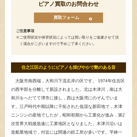
ピアノ買取のお問合わせ
買取フォーム
ご注意事項
ご使用状況や保管状況によっては買い取りをご遠慮させて頂
く場合がございますので予めご了承ください。
住之江区のようにピアノも煌びやかで艶のある音
大阪市南西端，大和川下流右岸の区です。 1974年住吉区
の西半部を分離して新設されました。北は木津川，南は大
和川をへだてて堺市に接し，西は大阪湾にのぞんでいま
す。江戸時代中期以降に干拓された低湿な新田地で，木津
ニンジンの産地でしたが，昭和初期から工業化が進み，第2
次世界大戦後急速に工業地区となりました。木津川沿いは
造船業地域で，付近には関連の鉄工所が多いです。平林一