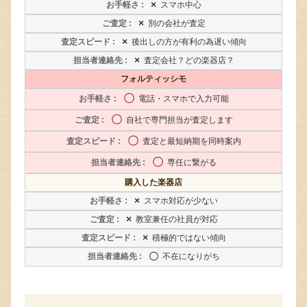
×
スマホ中心
×
別の会社が査定
×
後出しの方が有利の為遅い傾向
×
査定会社？どの楽器店？
フォルティッシモ
〇
電話・スマホで入力可能
〇
自社で専門担当が査定します
〇
査定と最短納期を同時案内
〇
専任に繋がる
購入した楽器店
×
スマホ対応が少ない
×
教室兼任の社員が対応
×
積極的ではない傾向
〇
不在になりがち