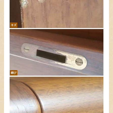
キズ
錆び