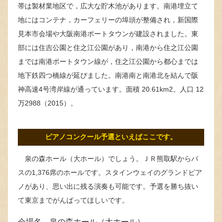
帯は製材業地区で，広大な貯木池があります。南港埋立て
地にはコンテナ，カーフェリーの埠頭が整備され，新国際
見本市会場や大阪南港ポートタウンが建設されました。東
部には住吉公園と住之江公園があり，南港から住之江公園
までは南港ポートタウン線が，住之江公園から都心までは
地下鉄四つ橋線が延びました。南港南と南港北を結んで阪
神高速4号湾岸線が通っています。面積 20.61km2。人口 12
万2988（2015）。
ピアノコンクール予選といえばここです。
泉の森ホール（大ホール）でしょう。ＪＲ熊取駅からバ
スの1,376席のホールです。スタインウェイのグランドピア
ノがあり、思い出に残る演奏も可能です。予選を勝ち抜い
て東京までがんばってほしいです。
会場名 泉の森ホール（大ホール）