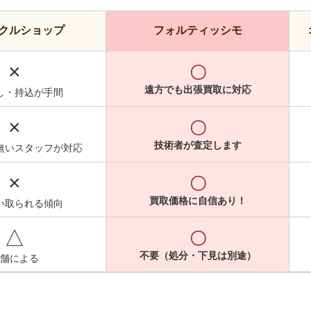
クルショップ
フォルティッシモ
×
〇
遠方でも出張買取に対応
し・持込が手間
×
〇
技術者が査定します
無いスタッフが対応
×
〇
買取価格に自信あり！
い取られる傾向
△
〇
不要（処分・下見は別途）
舗による