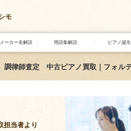
シモ
メーカー名解説
用語集解説
ピアノ誕生
 調律師査定 中古ピアノ買取｜フォル
取担当者より