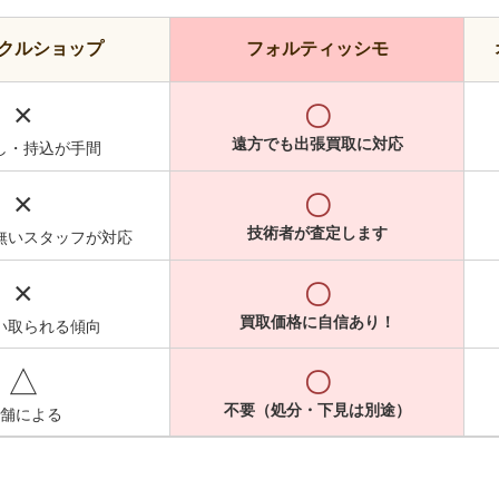
クルショップ
フォルティッシモ
×
〇
遠方でも出張買取に対応
し・持込が手間
×
〇
技術者が査定します
無いスタッフが対応
×
〇
買取価格に自信あり！
い取られる傾向
△
〇
不要（処分・下見は別途）
舗による