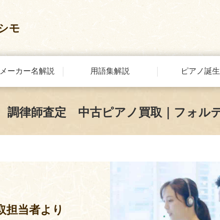
シモ
メーカー名解説
用語集解説
ピアノ誕生
 調律師査定 中古ピアノ買取｜フォル
取担当者より