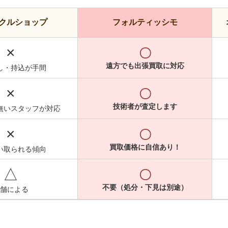
クルショップ
フォルティッシモ
×
〇
遠方でも出張買取に対応
し・持込が手間
×
〇
技術者が査定します
無いスタッフが対応
×
〇
買取価格に自信あり！
い取られる傾向
△
〇
不要（処分・下見は別途）
舗による