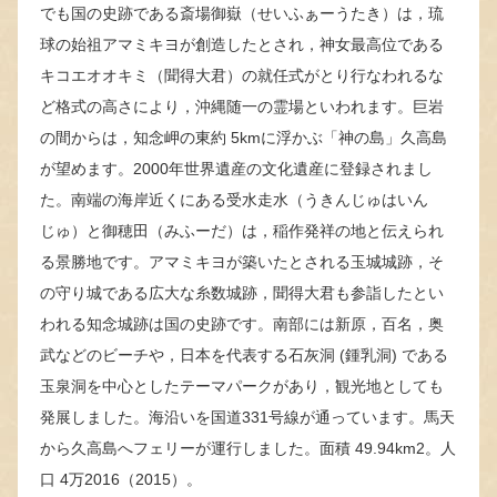
でも国の史跡である斎場御嶽（せいふぁーうたき）は，琉
球の始祖アマミキヨが創造したとされ，神女最高位である
キコエオオキミ（聞得大君）の就任式がとり行なわれるな
ど格式の高さにより，沖縄随一の霊場といわれます。巨岩
の間からは，知念岬の東約 5kmに浮かぶ「神の島」久高島
が望めます。2000年世界遺産の文化遺産に登録されまし
た。南端の海岸近くにある受水走水（うきんじゅはいん
じゅ）と御穂田（みふーだ）は，稲作発祥の地と伝えられ
る景勝地です。アマミキヨが築いたとされる玉城城跡，そ
の守り城である広大な糸数城跡，聞得大君も参詣したとい
われる知念城跡は国の史跡です。南部には新原，百名，奥
武などのビーチや，日本を代表する石灰洞 (鍾乳洞) である
玉泉洞を中心としたテーマパークがあり，観光地としても
発展しました。海沿いを国道331号線が通っています。馬天
から久高島へフェリーが運行しました。面積 49.94km2。人
口 4万2016（2015）。