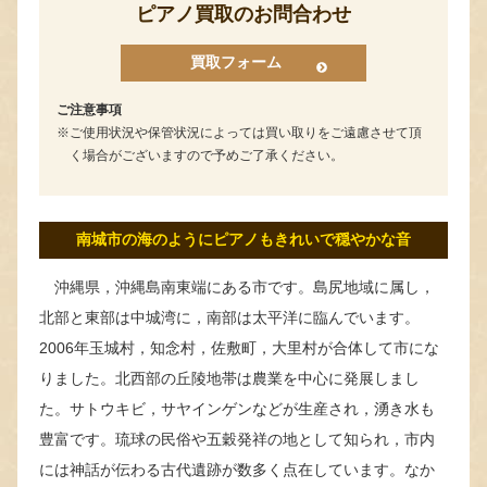
ピアノ買取のお問合わせ
買取フォーム
ご注意事項
ご使用状況や保管状況によっては買い取りをご遠慮させて頂
く場合がございますので予めご了承ください。
南城市の海のようにピアノもきれいで穏やかな音
沖縄県，沖縄島南東端にある市です。島尻地域に属し，
北部と東部は中城湾に，南部は太平洋に臨んでいます。
2006年玉城村，知念村，佐敷町，大里村が合体して市にな
りました。北西部の丘陵地帯は農業を中心に発展しまし
た。サトウキビ，サヤインゲンなどが生産され，湧き水も
豊富です。琉球の民俗や五穀発祥の地として知られ，市内
には神話が伝わる古代遺跡が数多く点在しています。なか