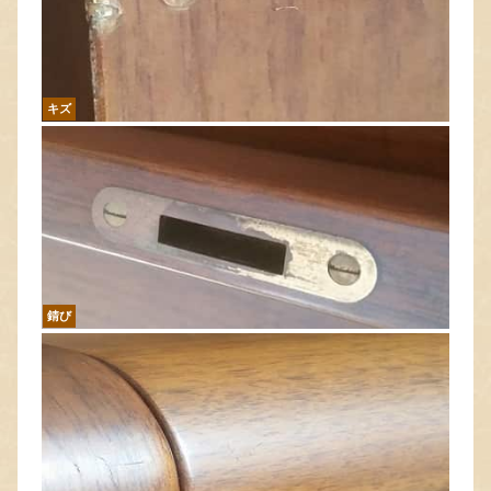
キズ
錆び