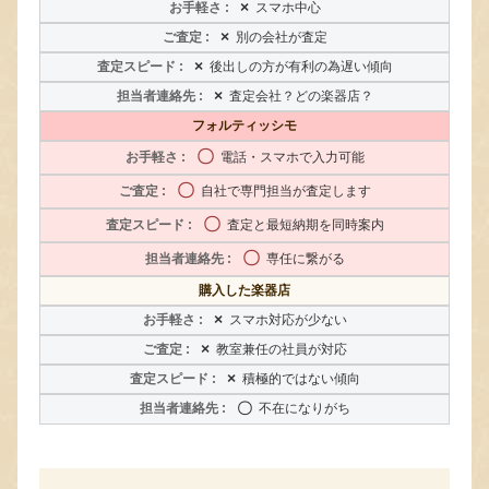
×
スマホ中心
×
別の会社が査定
×
後出しの方が有利の為遅い傾向
×
査定会社？どの楽器店？
フォルティッシモ
〇
電話・スマホで入力可能
〇
自社で専門担当が査定します
〇
査定と最短納期を同時案内
〇
専任に繋がる
購入した楽器店
×
スマホ対応が少ない
×
教室兼任の社員が対応
×
積極的ではない傾向
〇
不在になりがち