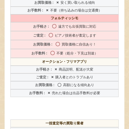
×
安く買い取られる傾向
×
不要（持ち込みの場合は交通費）
フォルティッシモ
〇
遠方でも出張買取に対応
〇
ピアノ技術者が査定します
〇
買取価格に自信あり！
〇
不要（処分・下見は別途）
オークション・フリマアプリ
×
商品説明、配送が大変
×
購入者とのトラブルあり
〇
高額になる傾向あり
×
売れた場合は出品手数料が必要
一括査定等の買取り業者