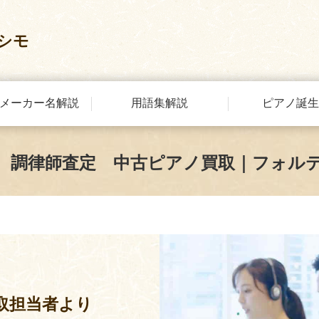
シモ
メーカー名解説
用語集解説
ピアノ誕生
 調律師査定 中古ピアノ買取｜フォル
取担当者より