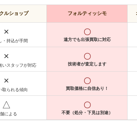
クルショップ
フォルティッシモ
×
〇
遠方でも出張買取に対応
し・持込が手間
×
〇
技術者が査定します
無いスタッフが対応
×
〇
買取価格に自信あり！
い取られる傾向
△
〇
不要（処分・下見は別途）
舗による