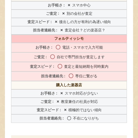
×
スマホ中心
×
別の会社が査定
×
後出しの方が有利の為遅い傾向
×
査定会社？どの楽器店？
フォルティッシモ
〇
電話・スマホで入力可能
〇
自社で専門担当が査定します
〇
査定と最短納期を同時案内
〇
専任に繋がる
購入した楽器店
×
スマホ対応が少ない
×
教室兼任の社員が対応
×
積極的ではない傾向
〇
不在になりがち