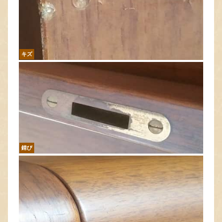
キズ
錆び