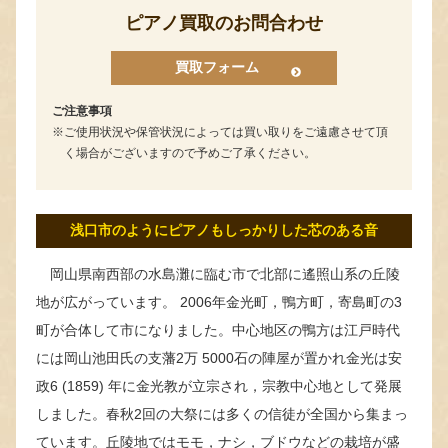
ピアノ買取のお問合わせ
買取フォーム
ご注意事項
ご使用状況や保管状況によっては買い取りをご遠慮させて頂
く場合がございますので予めご了承ください。
浅口市のようにピアノもしっかりした芯のある音
岡山県南西部の水島灘に臨む市で北部に遙照山系の丘陵
地が広がっています。 2006年金光町，鴨方町，寄島町の3
町が合体して市になりました。中心地区の鴨方は江戸時代
には岡山池田氏の支藩2万 5000石の陣屋が置かれ金光は安
政6 (1859) 年に金光教が立宗され，宗教中心地として発展
しました。春秋2回の大祭には多くの信徒が全国から集まっ
ています。丘陵地ではモモ，ナシ，ブドウなどの栽培が盛