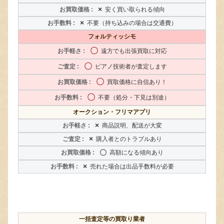
×
安く買い取られる傾向
×
不要（持ち込みの場合は交通費）
フォルティッシモ
〇
遠方でも出張買取に対応
〇
ピアノ技術者が査定します
〇
買取価格に自信あり！
〇
不要（処分・下見は別途）
オークション・フリマアプリ
×
商品説明、配送が大変
×
購入者とのトラブルあり
〇
高額になる傾向あり
×
売れた場合は出品手数料が必要
一括査定等の買取り業者