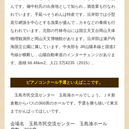
んです。備中杜氏の出身地として知られ，酒造業も行なわ
れています。手延べそうめんは特産です。沿岸部では小型
底引網漁を中心とする漁業が盛んで，カキなどの養殖も行
なわれています。北部の竹林寺山には国立天文台岡山天体
物理観測所と岡山天文博物館があります。沿岸部は瀬戸内
海国立公園に属しています。中央部を JR山陽本線と国道2
号線が横断し，山陽自動車道のインターチェンジがありま
す。面積 66.46km2。人口 3万4235（2015）。
ピアノコンクール予選といえばここです。
玉島市民交流センター 玉島湊ホールでしょう。ＪＲ新
倉敷からバスの360席のホールです。予選を勝ち抜いて東京
までがんばってほしいです。
会場名 玉島市民交流センター 玉島湊ホール