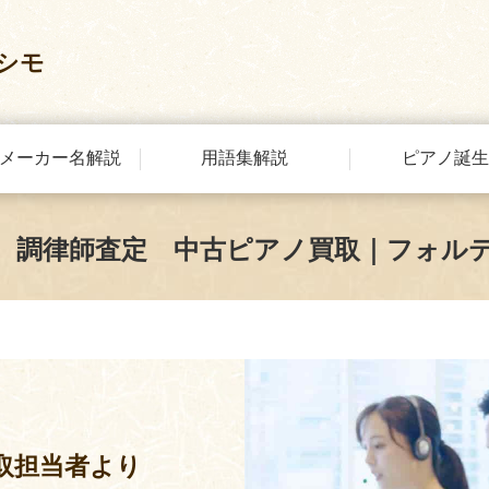
シモ
メーカー名解説
用語集解説
ピアノ誕生
 調律師査定 中古ピアノ買取｜フォル
取担当者より