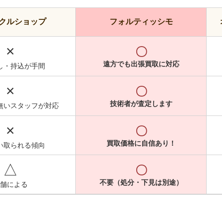
クルショップ
フォルティッシモ
×
〇
遠方でも出張買取に対応
し・持込が手間
×
〇
技術者が査定します
無いスタッフが対応
×
〇
買取価格に自信あり！
い取られる傾向
△
〇
不要（処分・下見は別途）
舗による