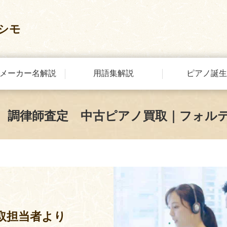
シモ
メーカー名解説
用語集解説
ピアノ誕生
 調律師査定 中古ピアノ買取｜フォル
取担当者より