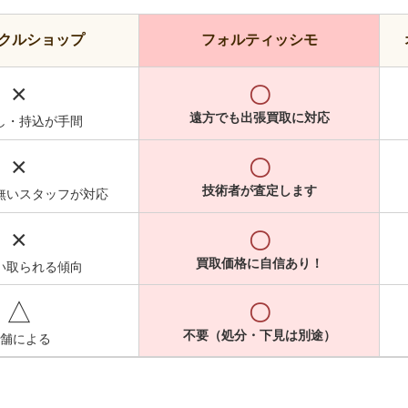
クルショップ
フォルティッシモ
×
〇
遠方でも出張買取に対応
し・持込が手間
×
〇
技術者が査定します
無いスタッフが対応
×
〇
買取価格に自信あり！
い取られる傾向
△
〇
不要（処分・下見は別途）
舗による