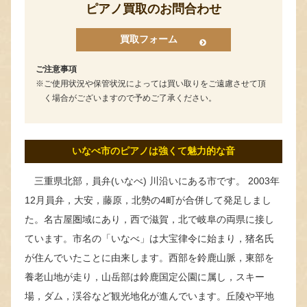
ピアノ買取のお問合わせ
買取フォーム
ご注意事項
ご使用状況や保管状況によっては買い取りをご遠慮させて頂
く場合がございますので予めご了承ください。
いなべ市のピアノは強くて魅力的な音
三重県北部，員弁(いなべ) 川沿いにある市です。 2003年
12月員弁，大安，藤原，北勢の4町が合併して発足しまし
た。名古屋圏域にあり，西で滋賀，北で岐阜の両県に接し
ています。市名の「いなべ」は大宝律令に始まり，猪名氏
が住んでいたことに由来します。西部を鈴鹿山脈，東部を
養老山地が走り，山岳部は鈴鹿国定公園に属し，スキー
場，ダム，渓谷など観光地化が進んでいます。丘陵や平地