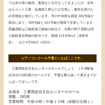
では米や茶の栽培，畜産などを行なってきましたが，近年
はセメント工業，金属加工業などが立地し，都市近郊のた
め宅地化が進行しています。市の中央部を国道 365号線が
南北に走り，306号線と 421号線が南部で交差しています。
西藤原駅は三岐鉄道三岐線の終点で，北勢の阿下喜駅は同
三岐鉄道北勢線の終点です。面積 219.83km2（境界未
定）。人口 4万5815（2015）。
ピアノコンクール予選といえばここです。
三重県総合文化センター小ホールでしょう。ＪＲ津駅徒
歩26分の285席のホールです。予選を勝ち抜いて東京までが
んばってほしいです。
会場名 三重県総合文化センター小ホール
席数 285席
営業時間 午前９時～午後１０時（休館日を除く）