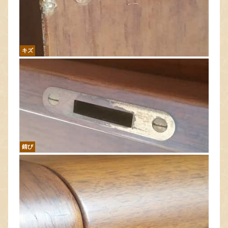
キズ
錆び