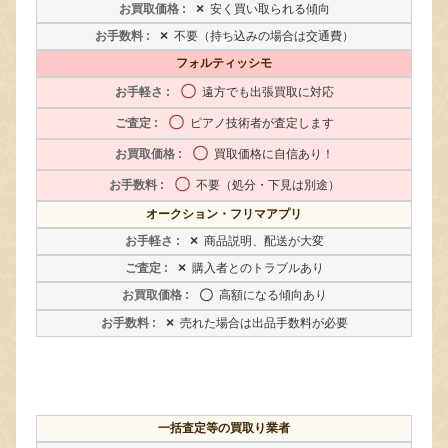
×
安く買い取られる傾向
×
不要（持ち込みの場合は交通費）
フォルティッシモ
〇
遠方でも出張買取に対応
〇
ピアノ技術者が査定します
〇
買取価格に自信あり！
〇
不要（処分・下見は別途）
オークション・フリマアプリ
×
商品説明、配送が大変
×
購入者とのトラブルあり
〇
高額になる傾向あり
×
売れた場合は出品手数料が必要
一括査定等の買取り業者