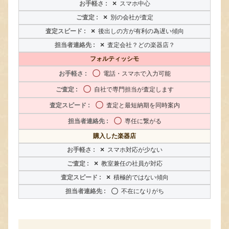
×
スマホ中心
×
別の会社が査定
×
後出しの方が有利の為遅い傾向
×
査定会社？どの楽器店？
フォルティッシモ
〇
電話・スマホで入力可能
〇
自社で専門担当が査定します
〇
査定と最短納期を同時案内
〇
専任に繋がる
購入した楽器店
×
スマホ対応が少ない
×
教室兼任の社員が対応
×
積極的ではない傾向
〇
不在になりがち