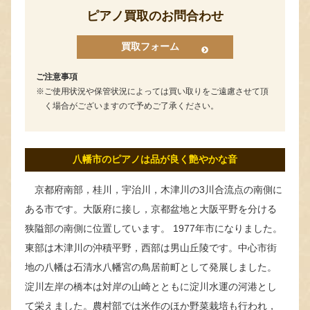
ピアノ買取のお問合わせ
買取フォーム
ご注意事項
ご使用状況や保管状況によっては買い取りをご遠慮させて頂
く場合がございますので予めご了承ください。
八幡市のピアノは品が良く艶やかな音
京都府南部，桂川，宇治川，木津川の3川合流点の南側に
ある市です。大阪府に接し，京都盆地と大阪平野を分ける
狭隘部の南側に位置しています。 1977年市になりました。
東部は木津川の沖積平野，西部は男山丘陵です。中心市街
地の八幡は石清水八幡宮の鳥居前町として発展しました。
淀川左岸の橋本は対岸の山崎とともに淀川水運の河港とし
て栄えました。農村部では米作のほか野菜栽培も行われ，