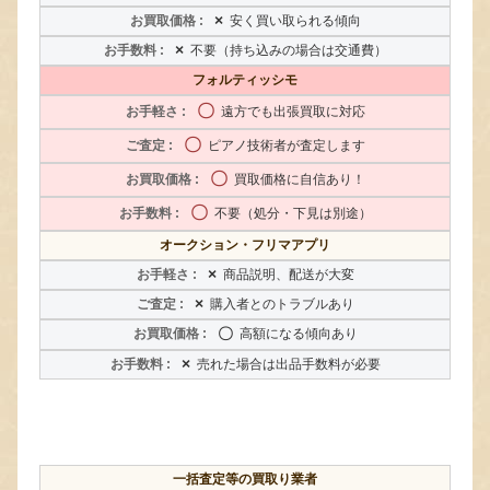
×
安く買い取られる傾向
×
不要（持ち込みの場合は交通費）
フォルティッシモ
〇
遠方でも出張買取に対応
〇
ピアノ技術者が査定します
〇
買取価格に自信あり！
〇
不要（処分・下見は別途）
オークション・フリマアプリ
×
商品説明、配送が大変
×
購入者とのトラブルあり
〇
高額になる傾向あり
×
売れた場合は出品手数料が必要
一括査定等の買取り業者