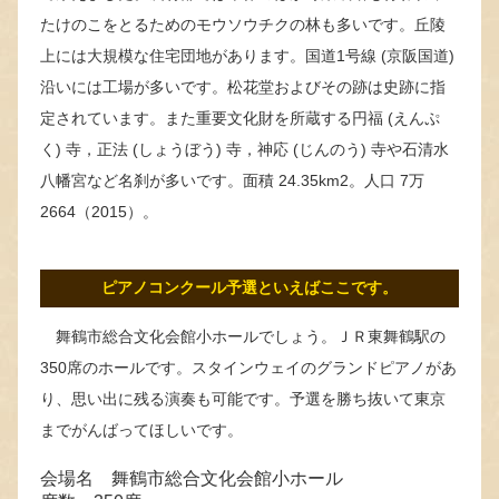
たけのこをとるためのモウソウチクの林も多いです。丘陵
上には大規模な住宅団地があります。国道1号線 (京阪国道)
沿いには工場が多いです。松花堂およびその跡は史跡に指
定されています。また重要文化財を所蔵する円福 (えんぷ
く) 寺，正法 (しょうぼう) 寺，神応 (じんのう) 寺や石清水
八幡宮など名刹が多いです。面積 24.35km2。人口 7万
2664（2015）。
ピアノコンクール予選といえばここです。
舞鶴市総合文化会館小ホールでしょう。ＪＲ東舞鶴駅の
350席のホールです。スタインウェイのグランドピアノがあ
り、思い出に残る演奏も可能です。予選を勝ち抜いて東京
までがんばってほしいです。
会場名 舞鶴市総合文化会館小ホール