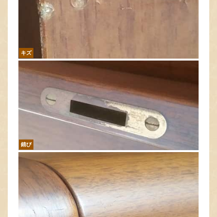
キズ
錆び