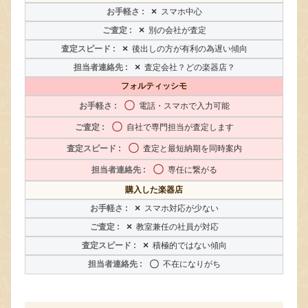
×
スマホ中心
×
別の会社が査定
×
後出しの方が有利の為遅い傾向
×
査定会社？どの楽器店？
フォルティッシモ
〇
電話・スマホで入力可能
〇
自社で専門担当が査定します
〇
査定と最短納期を同時案内
〇
専任に繋がる
購入した楽器店
×
スマホ対応が少ない
×
教室兼任の社員が対応
×
積極的ではない傾向
〇
不在になりがち