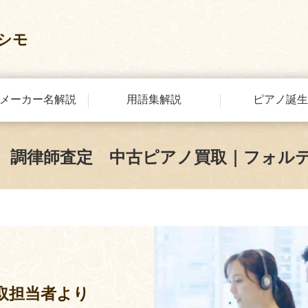
シモ
メーカー名解説
用語集解説
ピアノ誕生
 調律師査定 中古ピアノ買取｜フォル
取担当者より