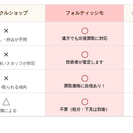
クルショップ
フォルティッシモ
×
〇
遠方でも出張買取に対応
し・持込が手間
×
〇
技術者が査定します
無いスタッフが対応
×
〇
買取価格に自信あり！
い取られる傾向
△
〇
不要（処分・下見は別途）
舗による