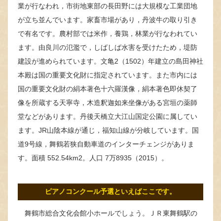
業が行なわれ，市街地東部の長田野には大規模な工業団地
が立ち並んでいます。家畜市場があり，丹波牛の取り引き
で有名です。農村部では米作，養鶏，林業が行なわれてい
ます。由良川の氾濫で，しばしば水害を受けたため，堤防
建設が進められています。文亀2（1502）年建立の島田神社
本殿は国の重要文化財に指定されています。また市内には
国の重要文化財の絹本著色十六羅漢像，絹本著色即休契了
像を所蔵する天寧寺，木造釈迦如来坐像がある宮垣の薬師
堂などがあります。丹後天橋立大江山国定公園に属してい
ます。JR山陰本線が通じ，福知山線が分岐しています。国
道9号線，舞鶴若狭自動車道のインターチェンジがありま
す。面積 552.54km2。人口 7万8935（2015）。
ピアノコンクール予選といえばここです。
舞鶴市総合文化会館小ホールでしょう。ＪＲ東舞鶴駅の