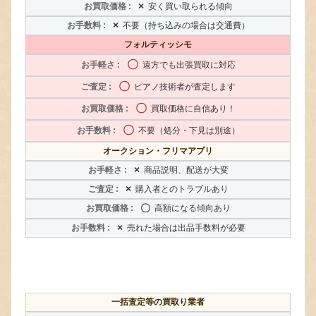
×
安く買い取られる傾向
×
不要（持ち込みの場合は交通費）
フォルティッシモ
〇
遠方でも出張買取に対応
〇
ピアノ技術者が査定します
〇
買取価格に自信あり！
〇
不要（処分・下見は別途）
オークション・フリマアプリ
×
商品説明、配送が大変
×
購入者とのトラブルあり
〇
高額になる傾向あり
×
売れた場合は出品手数料が必要
一括査定等の買取り業者