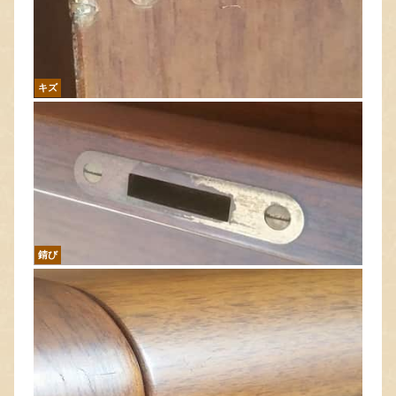
キズ
錆び