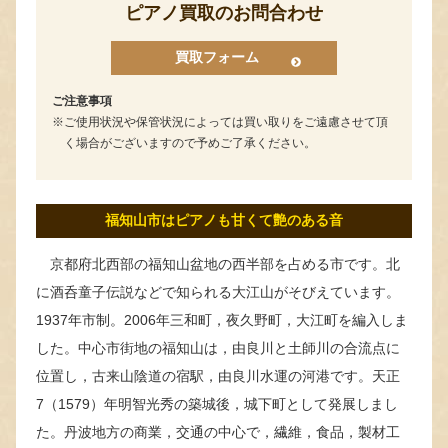
ピアノ買取のお問合わせ
買取フォーム
ご注意事項
ご使用状況や保管状況によっては買い取りをご遠慮させて頂
く場合がございますので予めご了承ください。
福知山市はピアノも甘くて艶のある音
京都府北西部の福知山盆地の西半部を占める市です。北
に酒呑童子伝説などで知られる大江山がそびえています。
1937年市制。2006年三和町，夜久野町，大江町を編入しま
した。中心市街地の福知山は，由良川と土師川の合流点に
位置し，古来山陰道の宿駅，由良川水運の河港です。天正
7（1579）年明智光秀の築城後，城下町として発展しまし
た。丹波地方の商業，交通の中心で，繊維，食品，製材工