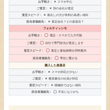
×
スマホ中心
×
別の会社が査定
×
後出しの方が有利の為遅い傾向
×
査定会社？どの楽器店？
フォルティッシモ
〇
電話・スマホで入力可能
〇
自社で専門担当が査定します
〇
査定と最短納期を同時案内
〇
専任に繋がる
購入した楽器店
×
スマホ対応が少ない
×
教室兼任の社員が対応
×
積極的ではない傾向
〇
不在になりがち