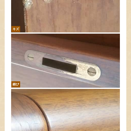
キズ
錆び