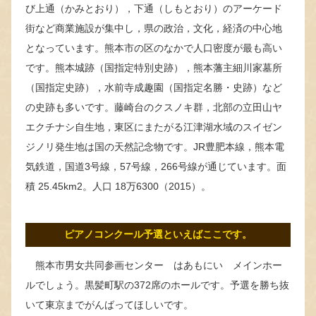
び上通（かみとおり），下通（しもとおり）のアーケード
街など商業施設が集中し，県の政治，文化，経済の中心地
となっています。熊本市の区のなかで人口密度が最も高い
です。熊本城跡（国指定特別史跡），熊本藩主細川家墓所
（国指定史跡），水前寺成趣園（国指定名勝・史跡）など
の史跡も多いです。藤崎台のクスノキ群，北部の立田山ヤ
エクチナシ自生地，東区にまたがる江津湖水域のスイゼン
ジノリ発生地は国の天然記念物です。JR豊肥本線，熊本電
気鉄道，国道3号線，57号線，266号線が通じています。面
積 25.45km2。人口 18万6300（2015）。
ピアノコンクール予選といえばここです。
熊本市男女共同参画センター はあもにい メインホー
ルでしょう。黒髪町駅の372席のホールです。予選を勝ち抜
いて東京までがんばってほしいです。