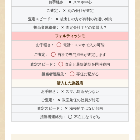
×
スマホ中心
×
別の会社が査定
×
後出しの方が有利の為遅い傾向
×
査定会社？どの楽器店？
フォルティッシモ
〇
電話・スマホで入力可能
〇
自社で専門担当が査定します
〇
査定と最短納期を同時案内
〇
専任に繋がる
購入した楽器店
×
スマホ対応が少ない
×
教室兼任の社員が対応
×
積極的ではない傾向
〇
不在になりがち