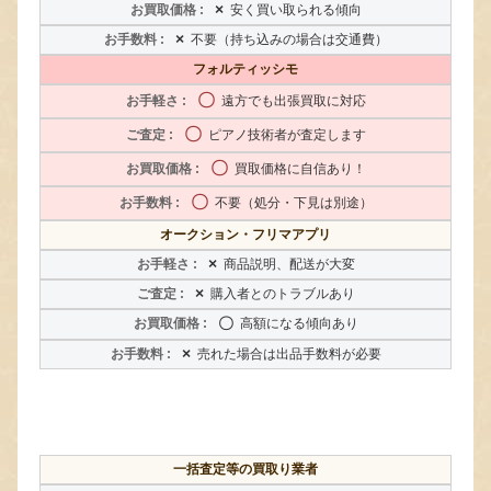
×
安く買い取られる傾向
×
不要（持ち込みの場合は交通費）
フォルティッシモ
〇
遠方でも出張買取に対応
〇
ピアノ技術者が査定します
〇
買取価格に自信あり！
〇
不要（処分・下見は別途）
オークション・フリマアプリ
×
商品説明、配送が大変
×
購入者とのトラブルあり
〇
高額になる傾向あり
×
売れた場合は出品手数料が必要
一括査定等の買取り業者