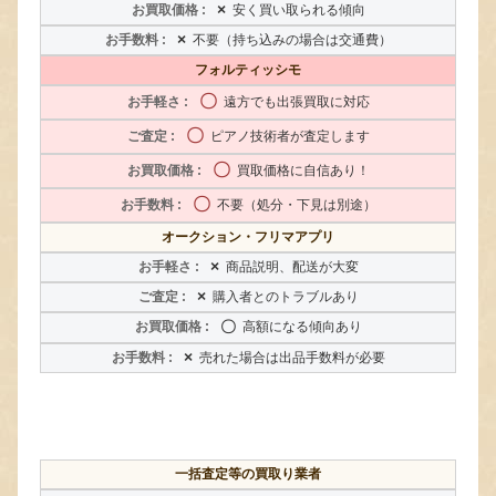
×
安く買い取られる傾向
×
不要（持ち込みの場合は交通費）
フォルティッシモ
〇
遠方でも出張買取に対応
〇
ピアノ技術者が査定します
〇
買取価格に自信あり！
〇
不要（処分・下見は別途）
オークション・フリマアプリ
×
商品説明、配送が大変
×
購入者とのトラブルあり
〇
高額になる傾向あり
×
売れた場合は出品手数料が必要
一括査定等の買取り業者