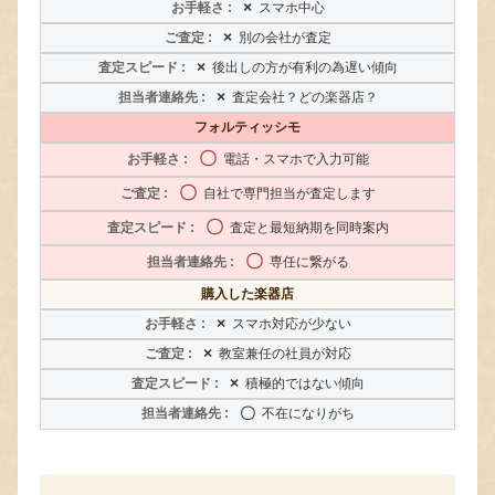
×
スマホ中心
×
別の会社が査定
×
後出しの方が有利の為遅い傾向
×
査定会社？どの楽器店？
フォルティッシモ
〇
電話・スマホで入力可能
〇
自社で専門担当が査定します
〇
査定と最短納期を同時案内
〇
専任に繋がる
購入した楽器店
×
スマホ対応が少ない
×
教室兼任の社員が対応
×
積極的ではない傾向
〇
不在になりがち