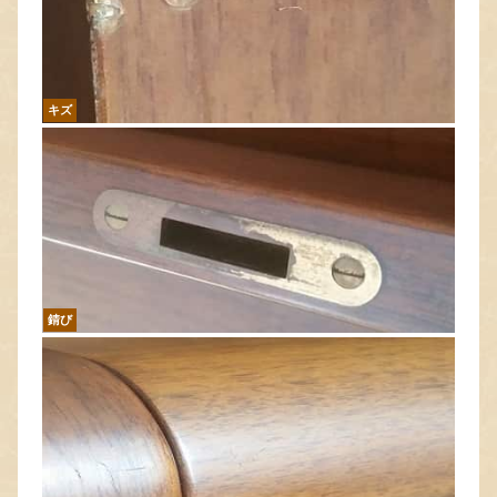
キズ
錆び