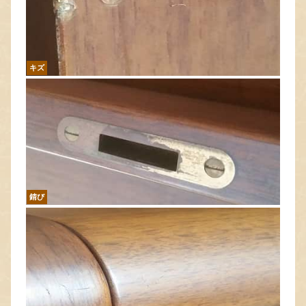
キズ
錆び