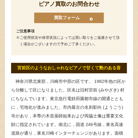
ピアノ買取のお問合わせ
買取フォーム
ご注意事項
ご使用状況や保管状況によっては買い取りをご遠慮させて頂
く場合がございますので予めご了承ください。
宮前区のようなおしゃれなピアノで甘くて艶のある音
神奈川県北東部，川崎市中部の区です。 1982年他の区か
ら分離して区になりました。区名は旧村宮前 (みやざき) 村
にちなんでいます。東京急行電鉄田園都市線の開通ととも
に，宅地化が進みました。市内最古の名刹影向 (ようごう)
寺があり，本尊の木造薬師如来および両脇士像は重要文化
財に指定されています。南北に，国道 246号線，東名高速
道路が通り，東名川崎インターチェンジがあります。面積