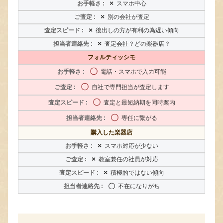
×
スマホ中心
×
別の会社が査定
×
後出しの方が有利の為遅い傾向
×
査定会社？どの楽器店？
フォルティッシモ
〇
電話・スマホで入力可能
〇
自社で専門担当が査定します
〇
査定と最短納期を同時案内
〇
専任に繋がる
購入した楽器店
×
スマホ対応が少ない
×
教室兼任の社員が対応
×
積極的ではない傾向
〇
不在になりがち