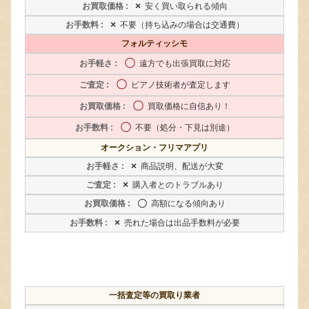
×
安く買い取られる傾向
×
不要（持ち込みの場合は交通費）
フォルティッシモ
〇
遠方でも出張買取に対応
〇
ピアノ技術者が査定します
〇
買取価格に自信あり！
〇
不要（処分・下見は別途）
オークション・フリマアプリ
×
商品説明、配送が大変
×
購入者とのトラブルあり
〇
高額になる傾向あり
×
売れた場合は出品手数料が必要
一括査定等の買取り業者