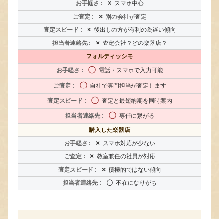
×
スマホ中心
×
別の会社が査定
×
後出しの方が有利の為遅い傾向
×
査定会社？どの楽器店？
フォルティッシモ
〇
電話・スマホで入力可能
〇
自社で専門担当が査定します
〇
査定と最短納期を同時案内
〇
専任に繋がる
購入した楽器店
×
スマホ対応が少ない
×
教室兼任の社員が対応
×
積極的ではない傾向
〇
不在になりがち