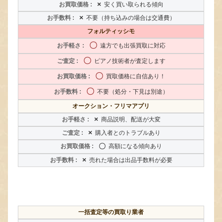
×
安く買い取られる傾向
×
不要（持ち込みの場合は交通費）
フォルティッシモ
〇
遠方でも出張買取に対応
〇
ピアノ技術者が査定します
〇
買取価格に自信あり！
〇
不要（処分・下見は別途）
オークション・フリマアプリ
×
商品説明、配送が大変
×
購入者とのトラブルあり
〇
高額になる傾向あり
×
売れた場合は出品手数料が必要
一括査定等の買取り業者