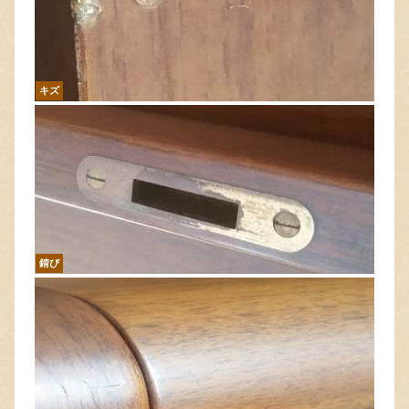
キズ
錆び