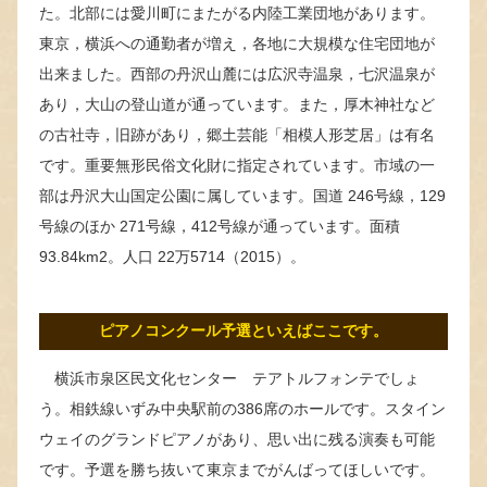
た。北部には愛川町にまたがる内陸工業団地があります。
東京，横浜への通勤者が増え，各地に大規模な住宅団地が
出来ました。西部の丹沢山麓には広沢寺温泉，七沢温泉が
あり，大山の登山道が通っています。また，厚木神社など
の古社寺，旧跡があり，郷土芸能「相模人形芝居」は有名
です。重要無形民俗文化財に指定されています。市域の一
部は丹沢大山国定公園に属しています。国道 246号線，129
号線のほか 271号線，412号線が通っています。面積
93.84km2。人口 22万5714（2015）。
ピアノコンクール予選といえばここです。
横浜市泉区民文化センター テアトルフォンテでしょ
う。相鉄線いずみ中央駅前の386席のホールです。スタイン
ウェイのグランドピアノがあり、思い出に残る演奏も可能
です。予選を勝ち抜いて東京までがんばってほしいです。