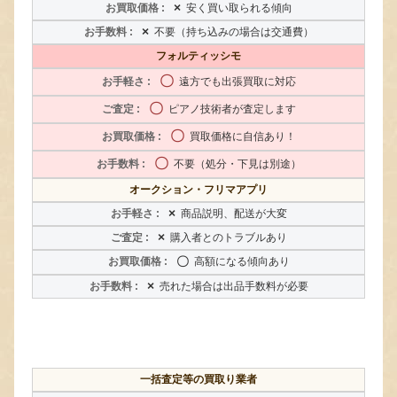
×
安く買い取られる傾向
×
不要（持ち込みの場合は交通費）
フォルティッシモ
〇
遠方でも出張買取に対応
〇
ピアノ技術者が査定します
〇
買取価格に自信あり！
〇
不要（処分・下見は別途）
オークション・フリマアプリ
×
商品説明、配送が大変
×
購入者とのトラブルあり
〇
高額になる傾向あり
×
売れた場合は出品手数料が必要
一括査定等の買取り業者