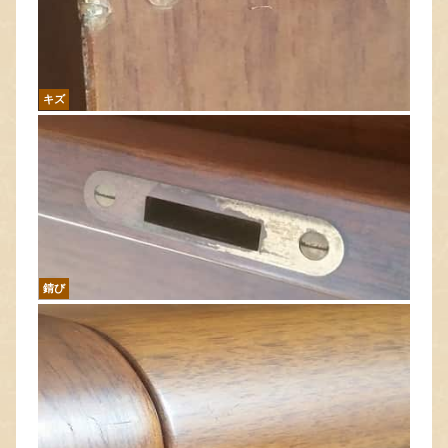
キズ
錆び