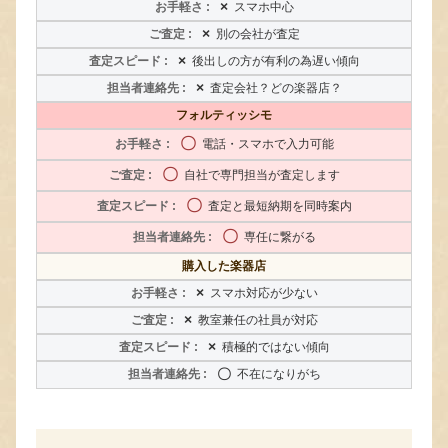
×
スマホ中心
×
別の会社が査定
×
後出しの方が有利の為遅い傾向
×
査定会社？どの楽器店？
フォルティッシモ
〇
電話・スマホで入力可能
〇
自社で専門担当が査定します
〇
査定と最短納期を同時案内
〇
専任に繋がる
購入した楽器店
×
スマホ対応が少ない
×
教室兼任の社員が対応
×
積極的ではない傾向
〇
不在になりがち