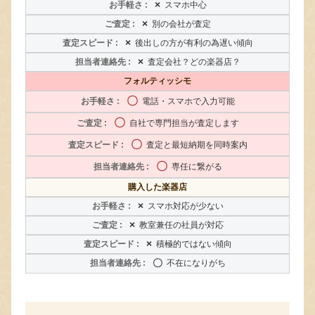
×
スマホ中心
×
別の会社が査定
×
後出しの方が有利の為遅い傾向
×
査定会社？どの楽器店？
フォルティッシモ
〇
電話・スマホで入力可能
〇
自社で専門担当が査定します
〇
査定と最短納期を同時案内
〇
専任に繋がる
購入した楽器店
×
スマホ対応が少ない
×
教室兼任の社員が対応
×
積極的ではない傾向
〇
不在になりがち