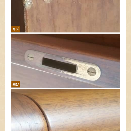
キズ
錆び