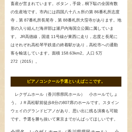
畜産が営まれています。ボタン，手袋，桐下駄の全国有数
の生産地です。市内には四国八十八ヵ所の第 86番札所志度
寺，第 87番札所長尾寺，第 88番札所大窪寺があります。地
形の入り組んだ海岸部は瀬戸内海国立公園に属していま
す。 JR高徳線，国道 11号線が東西に走り，志度と長尾に
はそれぞれ高松琴平鉄道の終着駅があり，高松市への通勤
客を輸送しています。面積 158.63km2。人口 5万
272（2015）。
ピアノコンクール予選といえばここです。
レクザムホール（香川県県民ホール） 小ホールでしょ
う。ＪＲ高松駅前徒歩8分の807席のホールです。スタイン
ウェイのグランドピアノがあり、思い出に残る演奏も可能
です。予選を勝ち抜いて東京までがんばってほしいです。
会場名 レクザムホール（香川県県民ホール） 小