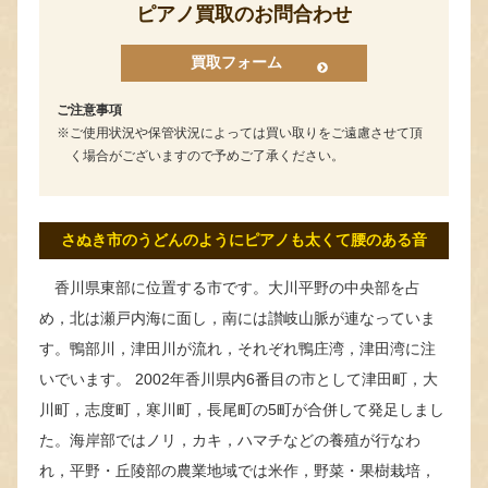
ピアノ買取のお問合わせ
買取フォーム
ご注意事項
ご使用状況や保管状況によっては買い取りをご遠慮させて頂
く場合がございますので予めご了承ください。
さぬき市のうどんのようにピアノも太くて腰のある音
香川県東部に位置する市です。大川平野の中央部を占
め，北は瀬戸内海に面し，南には讃岐山脈が連なっていま
す。鴨部川，津田川が流れ，それぞれ鴨庄湾，津田湾に注
いでいます。 2002年香川県内6番目の市として津田町，大
川町，志度町，寒川町，長尾町の5町が合併して発足しまし
た。海岸部ではノリ，カキ，ハマチなどの養殖が行なわ
れ，平野・丘陵部の農業地域では米作，野菜・果樹栽培，