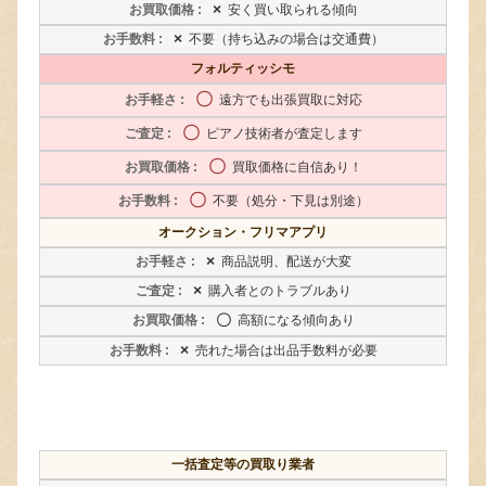
×
安く買い取られる傾向
×
不要（持ち込みの場合は交通費）
フォルティッシモ
〇
遠方でも出張買取に対応
〇
ピアノ技術者が査定します
〇
買取価格に自信あり！
〇
不要（処分・下見は別途）
オークション・フリマアプリ
×
商品説明、配送が大変
×
購入者とのトラブルあり
〇
高額になる傾向あり
×
売れた場合は出品手数料が必要
一括査定等の買取り業者