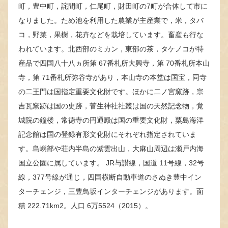
町，豊中町，詫間町，仁尾町，財田町の7町が合体して市に
なりました。ため池を利用した農業が主産業で，米，タバ
コ，野菜，果樹，花卉などを栽培しています。畜産も行な
われています。北西部のミカン，東部の茶，タケノコが特
産品で四国八十八ヵ所第 67番札所大興寺，第 70番札所本山
寺，第 71番札所弥谷寺があり，本山寺の本堂は国宝，同寺
の二王門は国指定重要文化財です。ほかに二ノ宮窯跡，宗
吉瓦窯跡は国の史跡，菅生神社社叢は国の天然記念物，覚
城院の鐘楼，常徳寺の円通殿は国の重要文化財，粟島海洋
記念館は国の登録有形文化財にそれぞれ指定されていま
す。島嶼部や荘内半島の紫雲出山，大麻山周辺は瀬戸内海
国立公園に属しています。 JR与讃線，国道 11号線，32号
線，377号線が通じ，四国横断自動車道のさぬき豊中イン
ターチェンジ，三豊鳥坂インターチェンジがあります。面
積 222.71km2。人口 6万5524（2015）。