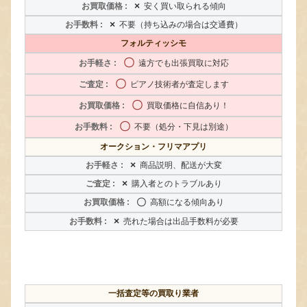
×
安く買い取られる傾向
×
不要（持ち込みの場合は交通費）
フォルティッシモ
〇
遠方でも出張買取に対応
〇
ピアノ技術者が査定します
〇
買取価格に自信あり！
〇
不要（処分・下見は別途）
オークション・フリマアプリ
×
商品説明、配送が大変
×
購入者とのトラブルあり
〇
高額になる傾向あり
×
売れた場合は出品手数料が必要
一括査定等の買取り業者