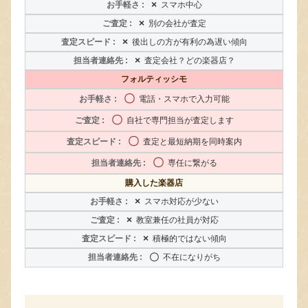
×
スマホ中心
×
別の会社が査定
×
後出しの方が有利の為遅い傾向
×
査定会社？どの楽器店？
フォルティッシモ
〇
電話・スマホで入力可能
〇
自社で専門担当が査定します
〇
査定と最短納期を同時案内
〇
専任に繋がる
購入した楽器店
×
スマホ対応が少ない
×
教室兼任の社員が対応
×
積極的ではない傾向
〇
不在になりがち