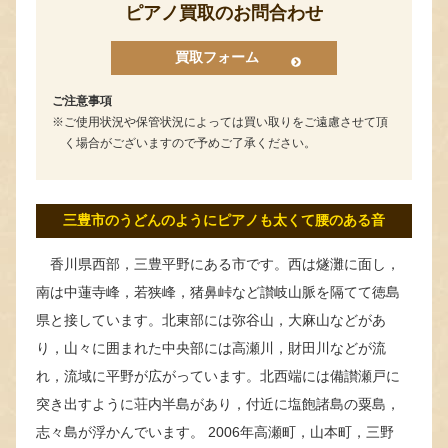
ピアノ買取のお問合わせ
買取フォーム
ご注意事項
ご使用状況や保管状況によっては買い取りをご遠慮させて頂
く場合がございますので予めご了承ください。
三豊市のうどんのようにピアノも太くて腰のある音
香川県西部，三豊平野にある市です。西は燧灘に面し，
南は中蓮寺峰，若狭峰，猪鼻峠など讃岐山脈を隔てて徳島
県と接しています。北東部には弥谷山，大麻山などがあ
り，山々に囲まれた中央部には高瀬川，財田川などが流
れ，流域に平野が広がっています。北西端には備讃瀬戸に
突き出すように荘内半島があり，付近に塩飽諸島の粟島，
志々島が浮かんでいます。 2006年高瀬町，山本町，三野