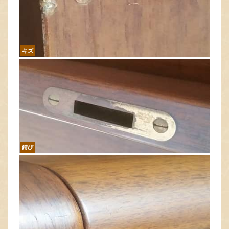
キズ
錆び