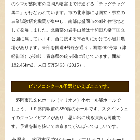
のウマが盛岡市の盛岡八幡宮まで行進する「チャグチャグ
馬コ」が行なわれています。市の北東部には国立・県立の
農業試験研究機関が集中し，南部は盛岡市の郊外住宅地と
して発展しました。北西部の岩手山麓は十和田八幡平国立
公園に属しています。西に接する雫石町にかけて小岩井農
場があります。東部を国道4号線が通り，国道282号線（津
軽街道）が分岐，青森県の碇ヶ関に通じています。面積
182.46km2。人口 5万5463（2015）。
ピアノコンクール予選といえばここです。
盛岡市民文化ホール（マリオス）小ホール能ホールで
しょう。ＪＲ盛岡駅前の350席のホールです。スタインウェ
イのグランドピアノがあり、思い出に残る演奏も可能で
す。予選を勝ち抜いて東京までがんばってほしいです。
会場名 盛岡市民文化ホール（マリオス）小ホール