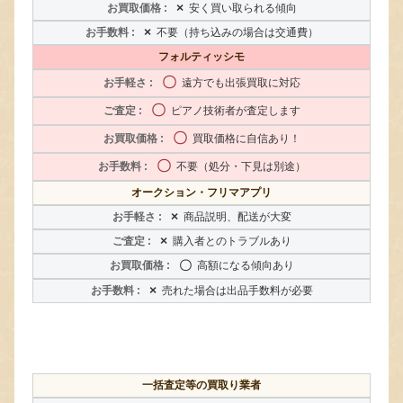
×
安く買い取られる傾向
×
不要（持ち込みの場合は交通費）
フォルティッシモ
〇
遠方でも出張買取に対応
〇
ピアノ技術者が査定します
〇
買取価格に自信あり！
〇
不要（処分・下見は別途）
オークション・フリマアプリ
×
商品説明、配送が大変
×
購入者とのトラブルあり
〇
高額になる傾向あり
×
売れた場合は出品手数料が必要
一括査定等の買取り業者