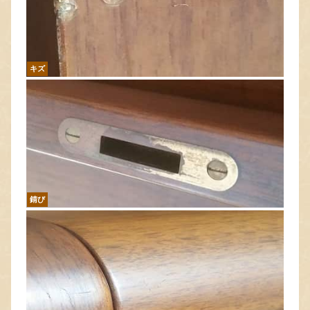
キズ
錆び