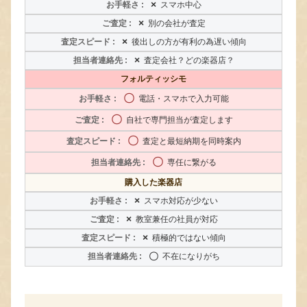
×
スマホ中心
×
別の会社が査定
×
後出しの方が有利の為遅い傾向
×
査定会社？どの楽器店？
フォルティッシモ
〇
電話・スマホで入力可能
〇
自社で専門担当が査定します
〇
査定と最短納期を同時案内
〇
専任に繋がる
購入した楽器店
×
スマホ対応が少ない
×
教室兼任の社員が対応
×
積極的ではない傾向
〇
不在になりがち