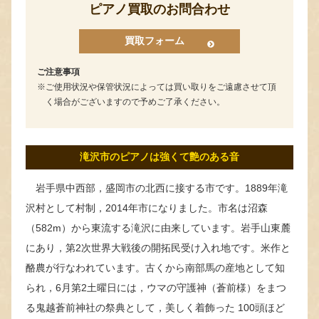
ピアノ買取のお問合わせ
買取フォーム
ご注意事項
ご使用状況や保管状況によっては買い取りをご遠慮させて頂
く場合がございますので予めご了承ください。
滝沢市のピアノは強くて艶のある音
岩手県中西部，盛岡市の北西に接する市です。1889年滝
沢村として村制，2014年市になりました。市名は沼森
（582m）から東流する滝沢に由来しています。岩手山東麓
にあり，第2次世界大戦後の開拓民受け入れ地です。米作と
酪農が行なわれています。古くから南部馬の産地として知
られ，6月第2土曜日には，ウマの守護神（蒼前様）をまつ
る鬼越蒼前神社の祭典として，美しく着飾った 100頭ほど