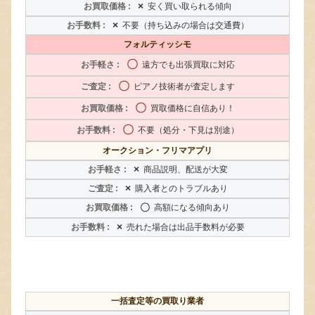
×
安く買い取られる傾向
×
不要（持ち込みの場合は交通費）
フォルティッシモ
〇
遠方でも出張買取に対応
〇
ピアノ技術者が査定します
〇
買取価格に自信あり！
〇
不要（処分・下見は別途）
オークション・フリマアプリ
×
商品説明、配送が大変
×
購入者とのトラブルあり
〇
高額になる傾向あり
×
売れた場合は出品手数料が必要
一括査定等の買取り業者