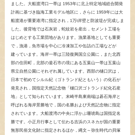
ました。大船渡湾口一帯は 1953年に北上特定地域総合開発
計画に基づき臨海工業モデル地区に，さらに 1959年には大
船渡港が重要港湾に指定され，1万t岸壁と防波堤が完成しま
した。後背地では石灰岩，蛇紋岩を産出，セメント工場を
はじめとする工業団地があります。漁業基地としても重要
で，漁港，魚市場を中心に冷凍加工や缶詰の工場などが
建っています。海岸一帯は三陸復興国立公園に，また北西
部の住田町，北部の釜石市の境にある五葉山一帯は五葉山
県立自然公園にそれぞれ属しています。西部の樋口沢は，
日本で初めてシルル紀（ゴトランド紀ともいう）の化石が
発見され，国指定天然記念物「樋口沢ゴトランド紀化石産
地」として知られています。末崎半島東南端は碁石海岸と
呼ばれる海岸景勝地で，国の名勝および天然記念物に指定
されています。大船渡湾の中央に浮かぶ珊琥島は国指定名
勝です。小正月行事として伝わる吉浜のスネカが国の重要
無形民俗文化財に指定されるほか，縄文～弥生時代の貝塚