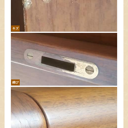
キズ
錆び