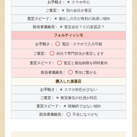
×
スマホ中心
×
別の会社が査定
×
後出しの方が有利の為遅い傾向
×
査定会社？どの楽器店？
フォルティッシモ
〇
電話・スマホで入力可能
〇
自社で専門担当が査定します
〇
査定と最短納期を同時案内
〇
専任に繋がる
購入した楽器店
×
スマホ対応が少ない
×
教室兼任の社員が対応
×
積極的ではない傾向
〇
不在になりがち