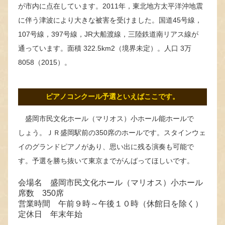
が市内に点在しています。2011年，東北地方太平洋沖地震
に伴う津波により大きな被害を受けました。国道45号線，
107号線，397号線，JR大船渡線，三陸鉄道南リアス線が
通っています。面積 322.5km2（境界未定）。人口 3万
8058（2015）。
ピアノコンクール予選といえばここです。
盛岡市民文化ホール（マリオス）小ホール能ホールで
しょう。ＪＲ盛岡駅前の350席のホールです。スタインウェ
イのグランドピアノがあり、思い出に残る演奏も可能で
す。予選を勝ち抜いて東京までがんばってほしいです。
会場名 盛岡市民文化ホール（マリオス）小ホール
席数 350席
営業時間 午前９時～午後１０時（休館日を除く）
定休日 年末年始