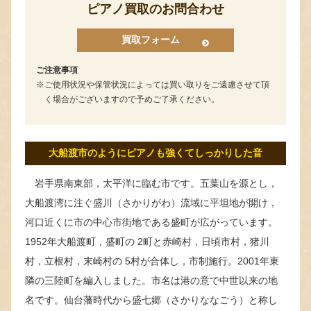
ピアノ買取のお問合わせ
買取フォーム
ご注意事項
ご使用状況や保管状況によっては買い取りをご遠慮させて頂
く場合がございますので予めご了承ください。
大船渡市のようにピアノも強くてしっかりした音
岩手県南東部，太平洋に臨む市です。五葉山を源とし，
大船渡湾に注ぐ盛川（さかりがわ）流域に平坦地が開け，
河口近くに市の中心市街地である盛町が広がっています。
1952年大船渡町，盛町の 2町と赤崎村，日頃市村，猪川
村，立根村，末崎村の 5村が合体し，市制施行。2001年東
隣の三陸町を編入しました。市名は港の意で中世以来の地
名です。仙台藩時代から盛七郷（さかりななごう）と称し